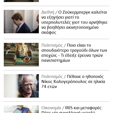
Διεθνή
Ο Ζούκερμπεργκ καλείται
να εξηγήσει γιατί το
υπερπολυτελές γιοτ του αρνήθηκε
να βοηθήσει ακινητοποιημένο
σκάφος
Πολιτισμός
Ποιο είναι το
σπουδαιότερο τραγούδι όλων των
εποχών; - Τι έδειξε έρευνα τριών
πανεπιστημίων
Πολιτισμός
Πέθανε ο ηθοποιός
Νίκος Καλογερόπουλος σε ηλικία
74 ετών
Οικονομία
IRIS και μεταφορές:
Πότε μία συναλλαγή μεταξύ