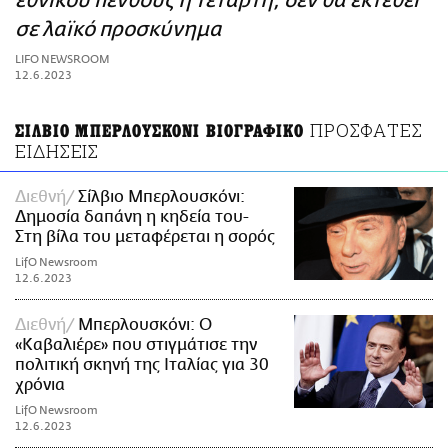
εθνικού πένθους η Τετάρτη, δεν θα εκτεθεί
ΑΜΠΑ
σε λαϊκό προσκύνημα
PRINT
LIFO NEWSROOM
12.6.2023
ΠΡΟΣΦΑΤΕΣ
ΣΙΛΒΙΟ ΜΠΕΡΛΟΥΣΚΟΝΙ ΒΙΟΓΡΑΦΙΚΟ
ΕΙΔΗΣΕΙΣ
Διεθνή
Σίλβιο Μπερλουσκόνι:
Δημοσία δαπάνη η κηδεία του-
Στη βίλα του μεταφέρεται η σορός
LifO Newsroom
12.6.2023
Διεθνή
Μπερλουσκόνι: Ο
«Καβαλιέρε» που στιγμάτισε την
πολιτική σκηνή της Ιταλίας για 30
χρόνια
LifO Newsroom
12.6.2023