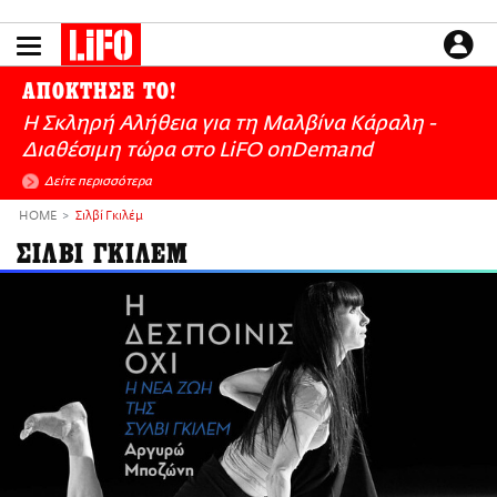
Παράκαμψη
προς
το
ΕΙΔΗΣΕΙΣ
κυρίως
ΑΠΟΚΤΗΣΕ ΤΟ!
περιεχόμενο
CULTURE
Η Σκληρή Αλήθεια για τη Μαλβίνα Κάραλη -
ΑΠΟΨΕΙΣ
Διαθέσιμη τώρα στo LiFO onDemand
ΤΡΟΠΟΣ ΖΩΗΣ
Δείτε περισσότερα
PODCASTS
HOME
Σιλβί Γκιλέμ
Plus
ΣΙΛΒΙ ΓΚΙΛΕΜ
LIFO SHOP
NEWSLETTER
ΜΙΚΡΟΠΡΑΓΜΑΤΑ
THE GOOD LIFO
LIFOLAND
CITY GUIDE