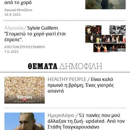
από το χορό
Αργυρώ Μποζώνη
16.8.2021
Αλμανάκ
Sylvie Guillem.
"Σταματώ το χορό γιατί έτσι
έπρεπε".
ΑΠΟ ΤΟΝ ΣΠΥΡΟ ΣΤΑΒΕΡΗ
7.6.2015
ΔΗΜΟΦΙΛΗ
ΘΕΜΑΤΑ
HEALTHY PEOPLE
Είναι καλό
πρωινό η βρόμη; Ένας γιατρός
απαντά
Ημερολόγιο
51 ταινίες που μού
άλλαξαν τη ζωή- updated. Aπό τον
Στάθη Τσαγκαρουσιάνο