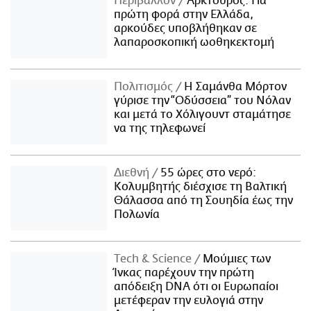
Περιβάλλον
Αρκτούρος: Για
πρώτη φορά στην Ελλάδα,
αρκούδες υποβλήθηκαν σε
λαπαροσκοπική ωοθηκεκτομή
Πολιτισμός
Η Σαμάνθα Μόρτον
γύρισε την “Οδύσσεια” του Νόλαν
και μετά το Χόλιγουντ σταμάτησε
να της τηλεφωνεί
Διεθνή
55 ώρες στο νερό:
Κολυμβητής διέσχισε τη Βαλτική
Θάλασσα από τη Σουηδία έως την
Πολωνία
Τech & Science
Μούμιες των
Ίνκας παρέχουν την πρώτη
απόδειξη DNA ότι οι Ευρωπαίοι
μετέφεραν την ευλογιά στην