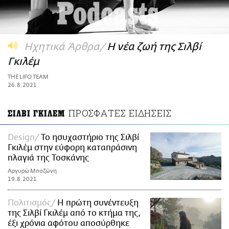
ΑΜΠΑ
PRINT
Ηχητικά Άρθρα
Η νέα ζωή της Σιλβί
Γκιλέμ
THE LIFO TEAM
26.8.2021
ΠΡΟΣΦΑΤΕΣ ΕΙΔΗΣΕΙΣ
ΣΙΛΒΙ ΓΚΙΛΕΜ
Design
Το ησυχαστήριο της Σιλβί
Γκιλέμ στην εύφορη καταπράσινη
πλαγιά της Τοσκάνης
Αργυρώ Μποζώνη
19.8.2021
Πολιτισμός
Η πρώτη συνέντευξη
της Σιλβί Γκιλέμ από το κτήμα της,
έξι χρόνια αφότου αποσύρθηκε