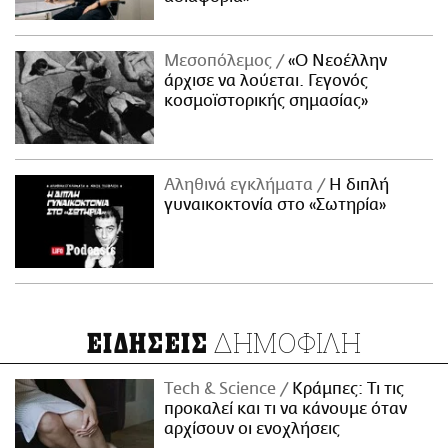
Μεσοπόλεμος
«Ο Νεοέλλην
άρχισε να λούεται. Γεγονός
κοσμοϊστορικής σημασίας»
Αληθινά εγκλήματα
Η διπλή
γυναικοκτονία στο «Σωτηρία»
ΔΗΜΟΦΙΛΗ
ΕΙΔΗΣΕΙΣ
Τech & Science
Κράμπες: Τι τις
προκαλεί και τι να κάνουμε όταν
αρχίσουν οι ενοχλήσεις