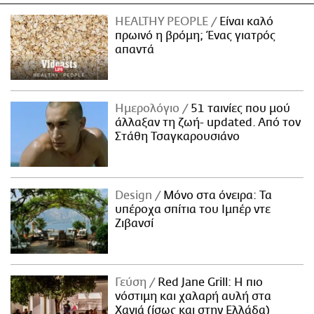
HEALTHY PEOPLE
Είναι καλό
πρωινό η βρόμη; Ένας γιατρός
απαντά
Ημερολόγιο
51 ταινίες που μού
άλλαξαν τη ζωή- updated. Aπό τον
Στάθη Τσαγκαρουσιάνο
Design
Μόνο στα όνειρα: Τα
υπέροχα σπίτια του Ιμπέρ ντε
Ζιβανσί
Γεύση
Red Jane Grill: Η πιο
νόστιμη και χαλαρή αυλή στα
Χανιά (ίσως και στην Ελλάδα)