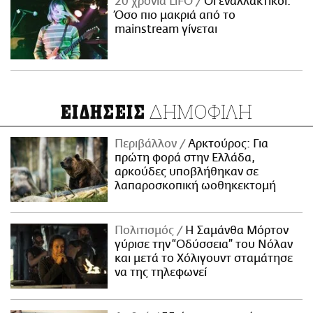
20 χρόνια LiFO
Οι εναλλακτικοί:
Όσο πιο μακριά από το
mainstream γίνεται
ΔΗΜΟΦΙΛΗ
ΕΙΔΗΣΕΙΣ
Περιβάλλον
Αρκτούρος: Για
πρώτη φορά στην Ελλάδα,
αρκούδες υποβλήθηκαν σε
λαπαροσκοπική ωοθηκεκτομή
Πολιτισμός
Η Σαμάνθα Μόρτον
γύρισε την “Οδύσσεια” του Νόλαν
και μετά το Χόλιγουντ σταμάτησε
να της τηλεφωνεί