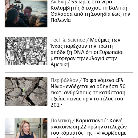
Διεθνή
55 ώρες στο νερό:
Κολυμβητής διέσχισε τη Βαλτική
Θάλασσα από τη Σουηδία έως την
Πολωνία
Τech & Science
Μούμιες των
Ίνκας παρέχουν την πρώτη
απόδειξη DNA ότι οι Ευρωπαίοι
μετέφεραν την ευλογιά στην
Αμερική
Περιβάλλον
Το φαινόμενο «Ελ
Νίνιο» ενδέχεται να οδηγήσει 50
εκατ. ανθρώπους σε κατάσταση
οξείας πείνας πριν το τέλος του
2027
Πολιτική
Καρυστιανού: Κοινή
ανακοίνωση 22 πρώην στελεχών
του κόμματός της - «Γνωρίζουμε