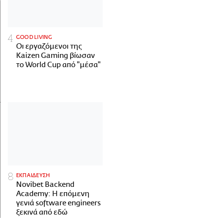
GOOD LIVING
Οι εργαζόμενοι της
Kaizen Gaming βίωσαν
το World Cup από "μέσα"
ΕΚΠΑΙΔΕΥΣΗ
Novibet Backend
Academy: Η επόμενη
γενιά software engineers
ξεκινά από εδώ