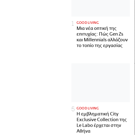
GOOD LIVING
Μια νέα οπτική της
επιτυχίας: Πώς Gen Zs
και Millennials αλλάζουν
το τοπίο της εργασίας
GOOD LIVING
Η εμβληματική City
Exclusive Collection της
Le Labo έρχεται στην
Αθήνα