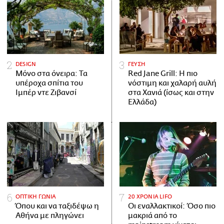
DESIGN
ΓΕΥΣΗ
Μόνο στα όνειρα: Τα
Red Jane Grill: Η πιο
υπέροχα σπίτια του
νόστιμη και χαλαρή αυλή
Ιμπέρ ντε Ζιβανσί
στα Χανιά (ίσως και στην
Ελλάδα)
ΟΠΤΙΚΗ ΓΩΝΙΑ
20 ΧΡΟΝΙΑ LIFO
Όπου και να ταξιδέψω η
Οι εναλλακτικοί: Όσο πιο
Αθήνα με πληγώνει
μακριά από το