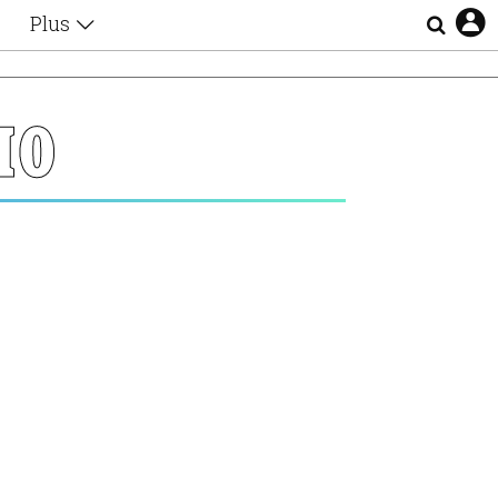
Plus
Θέματα
Συνεντεύξεις
Videos
ΙΟ
τα
Αφιερώματα
Ζώδια
Εξομολογήσεις
Blogs
η
Οι Αθηναίοι
Απώλειες
Lgbtqi+
Επιλογές