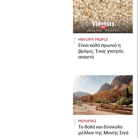
HEALTHY PEOPLE
Είναι καλό πρωινό η
βρόμη; Ένας γιατρός
απαντά
ΡΕΠΟΡΤΑΖ
Το θολό και δύσκολο
μέλλον της Μονής Σινά