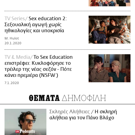
TV Series
Sex education 2:
Σεξουαλική αγωγή χωρίς
ηθικολογίες και υποκρισία
M. Hulot
20.1.2020
TV & Media
To Sex Education
επιστρέφει: Κυκλοφόρησε το
τρέιλερ της νέας σεζόν - Πότε
κάνει πρεμιέρα (NSFW )
7.1.2020
ΔΗΜΟΦΙΛΗ
ΘΕΜΑΤΑ
Σκληρές Αλήθειες
H σκληρή
αλήθεια για τον Πάνο Βλάχο