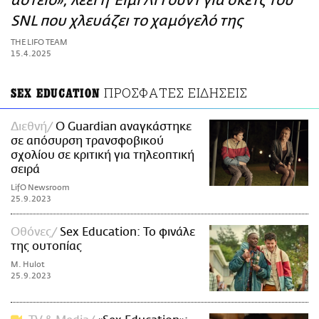
αστείο», λέει η Έιμι Λι Γουντ για σκετς του
ΑΜΠΑ
SNL που χλευάζει το χαμόγελό της
PRINT
THE LIFO TEAM
15.4.2025
ΠΡΟΣΦΑΤΕΣ ΕΙΔΗΣΕΙΣ
SEX EDUCATION
Διεθνή
Ο Guardian αναγκάστηκε
σε απόσυρση τρανσφοβικού
σχολίου σε κριτική για τηλεοπτική
σειρά
LifO Newsroom
25.9.2023
Οθόνες
Sex Education: Το φινάλε
της ουτοπίας
M. Hulot
25.9.2023