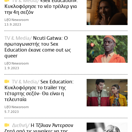
TV & Media
«Sex Education»:
Κυκλοφόρησε το νέο τρέιλερ για
την 4η σεζόν
LifO Newsroom
13.9.2023
TV & Media
Ncuti Gatwa: Ο
πρωταγωνιστής του Sex
Education έκανε come out ως
queer
LifO Newsroom
1.9.2023
TV & Media
Sex Education:
Κυκλοφόρησε το trailer της
τέταρτης σεζόν- Θα είναι η
τελευταία
LifO Newsroom
5.7.2023
Διεθνή
Η Τζίλιαν Άντερσον
ζητά από τις γυναίκες να της