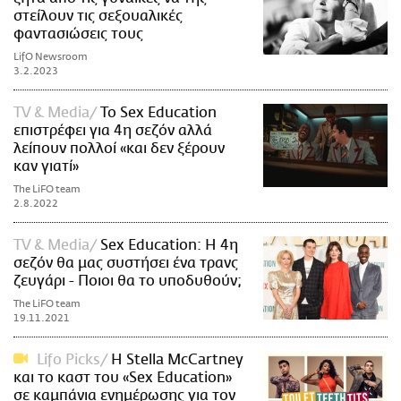
στείλουν τις σεξουαλικές
φαντασιώσεις τους
LifO Newsroom
3.2.2023
TV & Media
Το Sex Education
επιστρέφει για 4η σεζόν αλλά
λείπουν πολλοί «και δεν ξέρουν
καν γιατί»
The LiFO team
2.8.2022
TV & Media
Sex Education: Η 4η
σεζόν θα μας συστήσει ένα τρανς
ζευγάρι - Ποιοι θα το υποδυθούν;
The LiFO team
19.11.2021
Lifo Picks
Η Stella McCartney
και το καστ του «Sex Education»
σε καμπάνια ενημέρωσης για τον