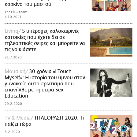
καρκίνο του μαστού
The LiFO team
4.10.2021
Living
5 υπέροχες καλοκαιρινές
κατοικίες που έχετε δει σε
τηλεοπτικές σειρές και μπορείτε να
τις νοικιάσετε
21.7.2020
Μουσική
30 χρόνια «I Touch
Myself»: Η ιστορία του ύμνου στον
γυναικείο αυτο-ερωτισμό που
επανήλθε με τη σειρά Sex
Education
29.2.2020
TV & Media
TΗΛΕΟΡΑΣΗ 2020: Τι
παίζει τώρα
8.2.2020