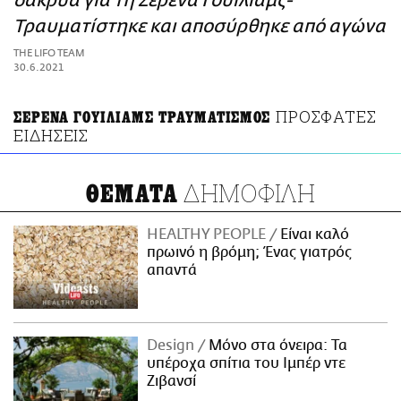
δάκρυα για τη Σερένα Γουίλιαμς-
ΑΜΠΑ
Τραυματίστηκε και αποσύρθηκε από αγώνα
PRINT
THE LIFO TEAM
30.6.2021
ΠΡΟΣΦΑΤΕΣ
ΣΕΡΕΝΑ ΓΟΥΙΛΙΑΜΣ ΤΡΑΥΜΑΤΙΣΜΟΣ
ΕΙΔΗΣΕΙΣ
ΔΗΜΟΦΙΛΗ
ΘΕΜΑΤΑ
HEALTHY PEOPLE
Είναι καλό
πρωινό η βρόμη; Ένας γιατρός
απαντά
Design
Μόνο στα όνειρα: Τα
υπέροχα σπίτια του Ιμπέρ ντε
Ζιβανσί