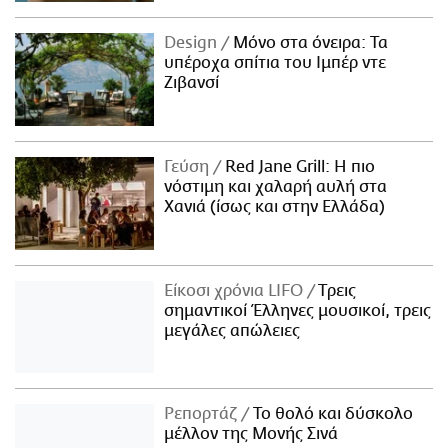
Design
Μόνο στα όνειρα: Τα
υπέροχα σπίτια του Ιμπέρ ντε
Ζιβανσί
Γεύση
Red Jane Grill: Η πιο
νόστιμη και χαλαρή αυλή στα
Χανιά (ίσως και στην Ελλάδα)
Είκοσι χρόνια LIFO
Tρεις
σημαντικοί Έλληνες μουσικοί, τρεις
μεγάλες απώλειες
Ρεπορτάζ
Το θολό και δύσκολο
μέλλον της Μονής Σινά