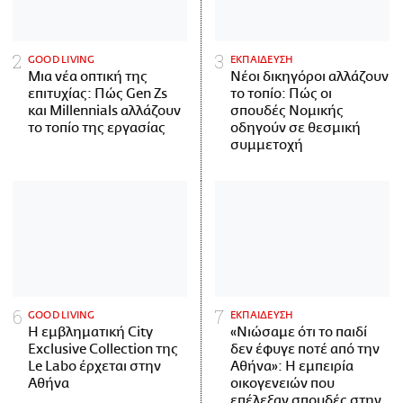
GOOD LIVING
ΕΚΠΑΙΔΕΥΣΗ
Μια νέα οπτική της
Νέοι δικηγόροι αλλάζουν
επιτυχίας: Πώς Gen Zs
το τοπίο: Πώς οι
και Millennials αλλάζουν
σπουδές Νομικής
το τοπίο της εργασίας
οδηγούν σε θεσμική
συμμετοχή
GOOD LIVING
ΕΚΠΑΙΔΕΥΣΗ
Η εμβληματική City
«Νιώσαμε ότι το παιδί
Exclusive Collection της
δεν έφυγε ποτέ από την
Le Labo έρχεται στην
Αθήνα»: Η εμπειρία
Αθήνα
οικογενειών που
επέλεξαν σπουδές στην