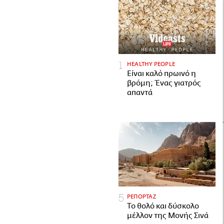
HEALTHY PEOPLE
Είναι καλό πρωινό η
βρόμη; Ένας γιατρός
απαντά
ΡΕΠΟΡΤΑΖ
Το θολό και δύσκολο
μέλλον της Μονής Σινά