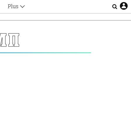
Plus
Θέματα
Συνεντεύξεις
Videos
ΜΠ
τα
Αφιερώματα
Ζώδια
Εξομολογήσεις
Blogs
η
Οι Αθηναίοι
Απώλειες
Lgbtqi+
Επιλογές