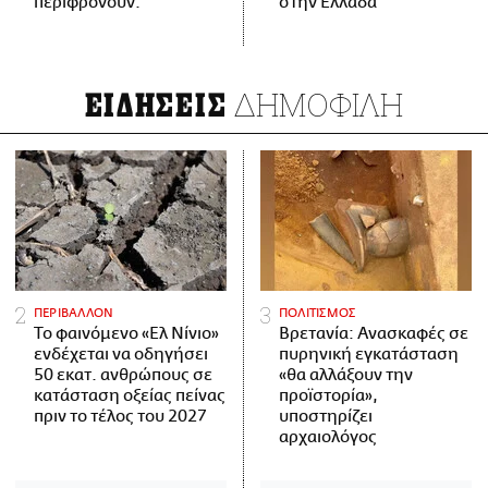
περιφρονούν.
στην Ελλάδα
ΔΗΜΟΦΙΛΗ
ΕΙΔΗΣΕΙΣ
ΠΕΡΙΒΑΛΛΟΝ
ΠΟΛΙΤΙΣΜΟΣ
Το φαινόμενο «Ελ Νίνιο»
Βρετανία: Ανασκαφές σε
ενδέχεται να οδηγήσει
πυρηνική εγκατάσταση
50 εκατ. ανθρώπους σε
«θα αλλάξουν την
κατάσταση οξείας πείνας
προϊστορία»,
πριν το τέλος του 2027
υποστηρίζει
αρχαιολόγος