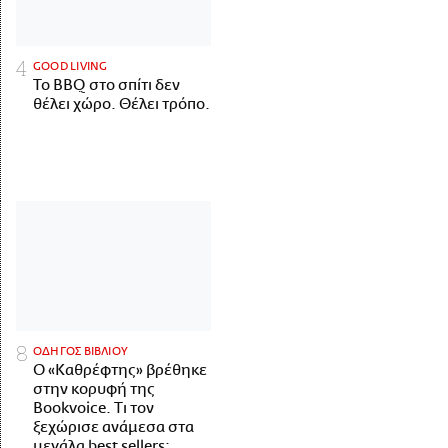
GOOD LIVING
Το BBQ στο σπίτι δεν
θέλει χώρο. Θέλει τρόπο.
ΟΔΗΓΟΣ ΒΙΒΛΙΟΥ
Ο «Καθρέφτης» βρέθηκε
στην κορυφή της
Bookvoice. Τι τον
ξεχώρισε ανάμεσα στα
μεγάλα best sellers;