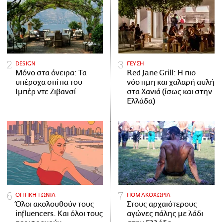
DESIGN
ΓΕΥΣΗ
Μόνο στα όνειρα: Τα
Red Jane Grill: Η πιο
υπέροχα σπίτια του
νόστιμη και χαλαρή αυλή
Ιμπέρ ντε Ζιβανσί
στα Χανιά (ίσως και στην
Ελλάδα)
ΟΠΤΙΚΗ ΓΩΝΙΑ
ΠΟΜΑΚΟΧΩΡΙΑ
Όλοι ακολουθούν τους
Στους αρχαιότερους
influencers. Και όλοι τους
αγώνες πάλης με λάδι