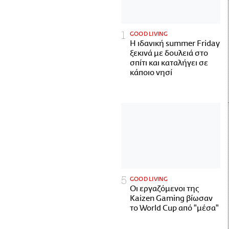
GOOD LIVING
Η ιδανική summer Friday
ξεκινά με δουλειά στο
σπίτι και καταλήγει σε
κάποιο νησί
GOOD LIVING
Οι εργαζόμενοι της
Kaizen Gaming βίωσαν
το World Cup από "μέσα"