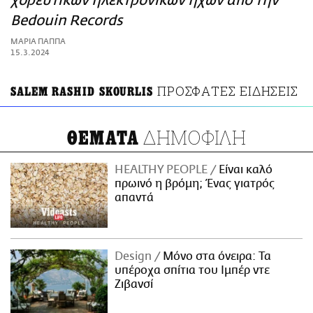
χορευτικών ηλεκτρονικών ήχων από την
ΑΜΠΑ
Bedouin Records
PRINT
ΜΑΡΙΑ ΠΑΠΠΑ
15.3.2024
ΠΡΟΣΦΑΤΕΣ ΕΙΔΗΣΕΙΣ
SALEM RASHID SKOURLIS
ΔΗΜΟΦΙΛΗ
ΘΕΜΑΤΑ
HEALTHY PEOPLE
Είναι καλό
πρωινό η βρόμη; Ένας γιατρός
απαντά
Design
Μόνο στα όνειρα: Τα
υπέροχα σπίτια του Ιμπέρ ντε
Ζιβανσί