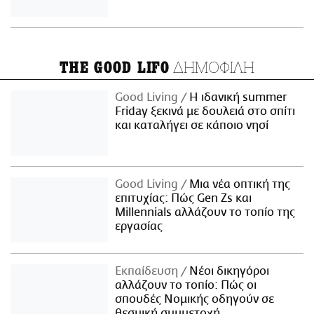
ΔΗΜΟΦΙΛΗ
THE GOOD LIFO
Good Living
Η ιδανική summer
Friday ξεκινά με δουλειά στο σπίτι
και καταλήγει σε κάποιο νησί
Good Living
Μια νέα οπτική της
επιτυχίας: Πώς Gen Zs και
Millennials αλλάζουν το τοπίο της
εργασίας
Εκπαίδευση
Νέοι δικηγόροι
αλλάζουν το τοπίο: Πώς οι
σπουδές Νομικής οδηγούν σε
θεσμική συμμετοχή