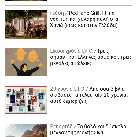
Γεύση
Red Jane Grill: Η πιο
νόστιμη και χαλαρή αυλή στα
Χανιά (ίσως και στην Ελλάδα)
Είκοσι χρόνια LIFO
Tρεις
σημαντικοί Έλληνες μουσικοί, τρεις
μεγάλες απώλειες
20 χρόνια LiFO
Από όσα βιβλία
διάβασες τα τελευταία 20 χρόνια,
αυτό ξεχωρίζεις
Ρεπορτάζ
Το θολό και δύσκολο
μέλλον της Μονής Σινά