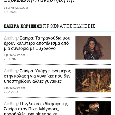
Βαρκελώνη- Η ανάρτησή της
ΑΜΠΑ
LIFO NEWSROOM
PRINT
3.4.2023
ΠΡΟΣΦΑΤΕΣ ΕΙΔΗΣΕΙΣ
ΣΑΚΙΡΑ ΧΩΡΙΣΜΟΣ
Διεθνή
Σακίρα: Τα τραγούδια μου
έχουν καλύτερο αποτέλεσμα από
μια συνεδρία με ψυχολόγο
LifO Newsroom
28.2.2023
Διεθνή
Σακίρα: Υπάρχει ένα μέρος
στην κόλαση για γυναίκες που δεν
υποστηρίζουν άλλες γυναίκες
LifO Newsroom
27.2.2023
Διεθνή
Η «γλυκιά εκδίκηση» της
Σακίρα στον Πικέ: Μάγισσες,
προσβολές, ένα hit song και