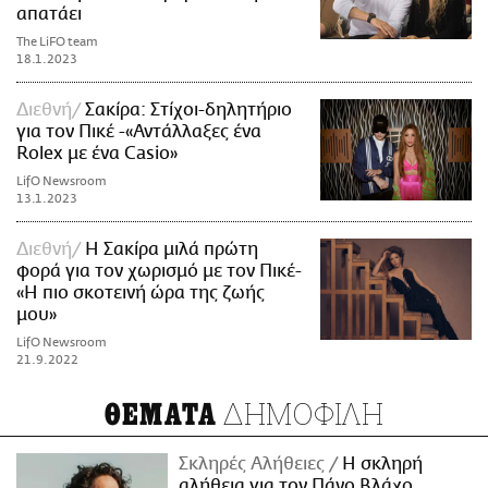
απατάει
The LiFO team
18.1.2023
Διεθνή
Σακίρα: Στίχοι-δηλητήριο
για τον Πικέ -«Αντάλλαξες ένα
Rolex με ένα Casio»
LifO Newsroom
13.1.2023
Διεθνή
Η Σακίρα μιλά πρώτη
φορά για τον χωρισμό με τον Πικέ-
«Η πιο σκοτεινή ώρα της ζωής
μου»
LifO Newsroom
21.9.2022
ΔΗΜΟΦΙΛΗ
ΘΕΜΑΤΑ
Σκληρές Αλήθειες
H σκληρή
αλήθεια για τον Πάνο Βλάχο