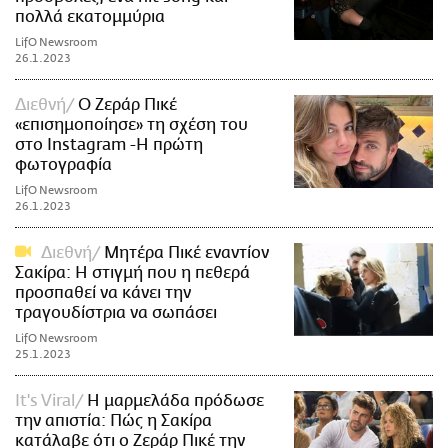
πολλά εκατομμύρια
LifO Newsroom
26.1.2023
Διεθνή
Ο Ζεράρ Πικέ
«επισημοποίησε» τη σχέση του
στο Instagram -Η πρώτη
φωτoγραφία
LifO Newsroom
26.1.2023
Διεθνή
Μητέρα Πικέ εναντίον
Σακίρα: Η στιγμή που η πεθερά
προσπαθεί να κάνει την
τραγουδίστρια να σωπάσει
LifO Newsroom
25.1.2023
It's Viral
Η μαρμελάδα πρόδωσε
την απιστία: Πώς η Σακίρα
κατάλαβε ότι ο Ζεράρ Πικέ την