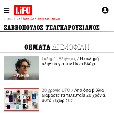
Παράκαμψη
προς
το
ΕΙΔΗΣΕΙΣ
κυρίως
HOME
Σαββόπουλος Τσαγκαρουσιάνος
περιεχόμενο
CULTURE
ΣΑΒΒΟΠΟΥΛΟΣ ΤΣΑΓΚΑΡΟΥΣΙΑΝΟΣ
ΑΠΟΨΕΙΣ
ΤΡΟΠΟΣ ΖΩΗΣ
ΔΗΜΟΦΙΛΗ
ΘΕΜΑΤΑ
PODCASTS
Plus
Σκληρές Αλήθειες
H σκληρή
αλήθεια για τον Πάνο Βλάχο
LIFO SHOP
NEWSLETTER
20 χρόνια LiFO
Από όσα βιβλία
ΜΙΚΡΟΠΡΑΓΜΑΤΑ
διάβασες τα τελευταία 20 χρόνια,
THE GOOD LIFO
αυτό ξεχωρίζεις
LIFOLAND
CITY GUIDE