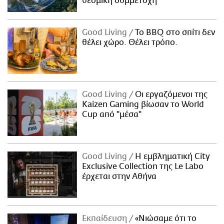
θεσμική συμμετοχή
Good Living
Το BBQ στο σπίτι δεν
θέλει χώρο. Θέλει τρόπο.
Good Living
Οι εργαζόμενοι της
Kaizen Gaming βίωσαν το World
Cup από "μέσα"
Good Living
Η εμβληματική City
Exclusive Collection της Le Labo
έρχεται στην Αθήνα
Εκπαίδευση
«Νιώσαμε ότι το