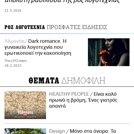
απόλυτη βασίλισσα της ροζ λογοτεχνίας
ΑΜΠΑ
21.5.2026
PRINT
ΠΡΟΣΦΑΤΕΣ ΕΙΔΗΣΕΙΣ
ΡΟΖ ΛΟΓΟΤΕΧΝΙΑ
Αλμανάκ
Dark romance. Η
γυναικεία λογοτεχνία που
ερωτικοποιεί την κακοποίηση
The LiFO team
28.2.2023
ΔΗΜΟΦΙΛΗ
ΘΕΜΑΤΑ
HEALTHY PEOPLE
Είναι καλό
πρωινό η βρόμη; Ένας γιατρός
απαντά
Design
Μόνο στα όνειρα: Τα