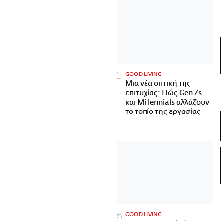
GOOD LIVING
Μια νέα οπτική της
επιτυχίας: Πώς Gen Zs
και Millennials αλλάζουν
το τοπίο της εργασίας
GOOD LIVING