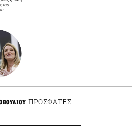
μόλις η τρίτη
ς του
ου
ΠΡΟΣΦΑΤΕΣ
ΟΒΟΥΛΙΟΥ