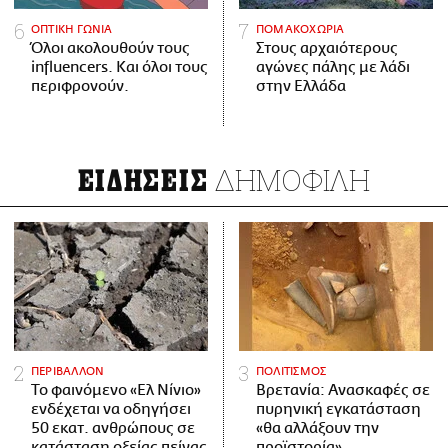
ΟΠΤΙΚΗ ΓΩΝΙΑ
ΠΟΜΑΚΟΧΩΡΙΑ
Όλοι ακολουθούν τους
Στους αρχαιότερους
influencers. Και όλοι τους
αγώνες πάλης με λάδι
περιφρονούν.
στην Ελλάδα
ΔΗΜΟΦΙΛΗ
ΕΙΔΗΣΕΙΣ
ΠΕΡΙΒΑΛΛΟΝ
ΠΟΛΙΤΙΣΜΟΣ
Το φαινόμενο «Ελ Νίνιο»
Βρετανία: Ανασκαφές σε
ενδέχεται να οδηγήσει
πυρηνική εγκατάσταση
50 εκατ. ανθρώπους σε
«θα αλλάξουν την
κατάσταση οξείας πείνας
προϊστορία»,