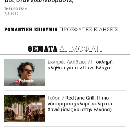
μας όταν ερωτευόμαστε;
ΑΜΠΑ
THE LIFO TEAM
PRINT
7.3.2023
ΠΡΟΣΦΑΤΕΣ ΕΙΔΗΣΕΙΣ
ΡΟΜΑΝΤΙΚΗ ΕΠΙΘΥΜΙΑ
ΔΗΜΟΦΙΛΗ
ΘΕΜΑΤΑ
Σκληρές Αλήθειες
H σκληρή
αλήθεια για τον Πάνο Βλάχο
Γεύση
Red Jane Grill: Η πιο
νόστιμη και χαλαρή αυλή στα
Χανιά (ίσως και στην Ελλάδα)