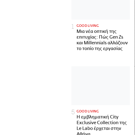
GOOD LIVING
Μια νέα οπτική της
επιτυχίας: Πώς Gen Zs
και Millennials αλλάζουν
το τοπίο της εργασίας
GOOD LIVING
Η εμβληματική City
Exclusive Collection της
Le Labo έρχεται στην
Αθήνα