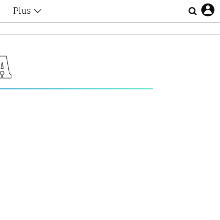
Plus
Θέματα
Συνεντεύξεις
Videos
Α
τα
Αφιερώματα
Ζώδια
Εξομολογήσεις
Blogs
η
Οι Αθηναίοι
Απώλειες
Lgbtqi+
Επιλογές