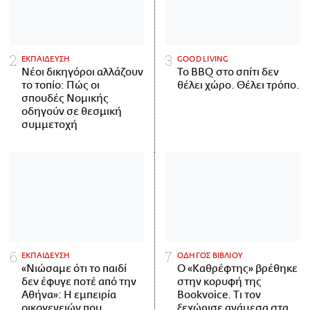
ΕΚΠΑΙΔΕΥΣΗ
GOOD LIVING
Νέοι δικηγόροι αλλάζουν
Το BBQ στο σπίτι δεν
το τοπίο: Πώς οι
θέλει χώρο. Θέλει τρόπο.
σπουδές Νομικής
οδηγούν σε θεσμική
συμμετοχή
ΕΚΠΑΙΔΕΥΣΗ
ΟΔΗΓΟΣ ΒΙΒΛΙΟΥ
«Νιώσαμε ότι το παιδί
Ο «Καθρέφτης» βρέθηκε
δεν έφυγε ποτέ από την
στην κορυφή της
Αθήνα»: Η εμπειρία
Bookvoice. Τι τον
οικογενειών που
ξεχώρισε ανάμεσα στα