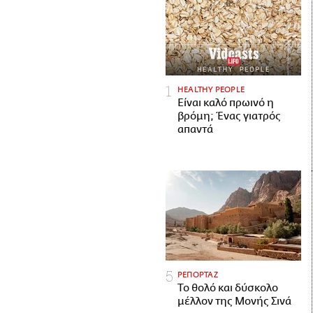
HEALTHY PEOPLE
Είναι καλό πρωινό η
βρόμη; Ένας γιατρός
απαντά
ΡΕΠΟΡΤΑΖ
Το θολό και δύσκολο
μέλλον της Μονής Σινά