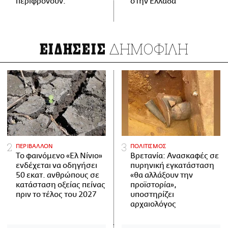
περιφρονούν.
στην Ελλάδα
ΔΗΜΟΦΙΛΗ
ΕΙΔΗΣΕΙΣ
ΠΕΡΙΒΑΛΛΟΝ
ΠΟΛΙΤΙΣΜΟΣ
Το φαινόμενο «Ελ Νίνιο»
Βρετανία: Ανασκαφές σε
ενδέχεται να οδηγήσει
πυρηνική εγκατάσταση
50 εκατ. ανθρώπους σε
«θα αλλάξουν την
κατάσταση οξείας πείνας
προϊστορία»,
πριν το τέλος του 2027
υποστηρίζει
αρχαιολόγος