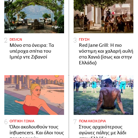
DESIGN
ΓΕΥΣΗ
Μόνο στα όνειρα: Τα
Red Jane Grill: Η πιο
υπέροχα σπίτια του
νόστιμη και χαλαρή αυλή
Ιμπέρ ντε Ζιβανσί
στα Χανιά (ίσως και στην
Ελλάδα)
ΟΠΤΙΚΗ ΓΩΝΙΑ
ΠΟΜΑΚΟΧΩΡΙΑ
Όλοι ακολουθούν τους
Στους αρχαιότερους
influencers. Και όλοι τους
αγώνες πάλης με λάδι