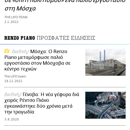
σε «σπίτι πολιτισμού» ένα παλιό εργοστάσιο
ΑΜΠΑ
στη Μόσχα
PRINT
THE LIFO TEAM
2.1.2022
ΠΡΟΣΦΑΤΕΣ ΕΙΔΗΣΕΙΣ
RENZO PIANO
Διεθνή
Μόσχα: Ο Renzo
Piano μεταμόρφωσε παλιό
εργοστάσιο στον Μόσχοβα σε
κέντρο τεχνών
The LiFO team
18.12.2021
Διεθνή
Γένοβα: Η νέα γέφυρα διά
χειρός Ρέντσο Πιάνο
εγκαινιάστηκε δύο χρόνια μετά
την τραγωδία
3.8.2020