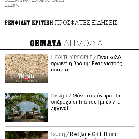
ΘΟΔΩΡΗΣ ΚΟΥΤΣΟΓΙΑΝΝΟΠΟΥΛΟΣ
ΑΜΠΑ
1.1.1970
PRINT
ΠΡΟΣΦΑΤΕΣ ΕΙΔΗΣΕΙΣ
ΡΕΝΦΙΛΝΤ ΚΡΙΤΙΚΗ
ΔΗΜΟΦΙΛΗ
ΘΕΜΑΤΑ
HEALTHY PEOPLE
Είναι καλό
πρωινό η βρόμη; Ένας γιατρός
απαντά
Design
Μόνο στα όνειρα: Τα
υπέροχα σπίτια του Ιμπέρ ντε
Ζιβανσί
Γεύση
Red Jane Grill: Η πιο