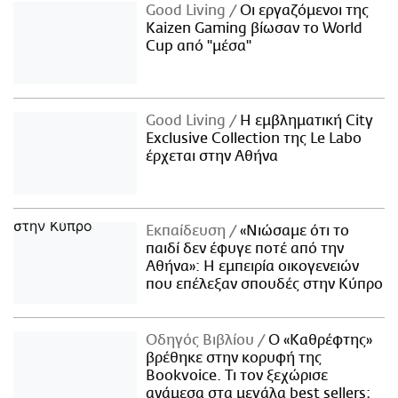
Good Living
Οι εργαζόμενοι της
Kaizen Gaming βίωσαν το World
Cup από "μέσα"
Good Living
Η εμβληματική City
Exclusive Collection της Le Labo
έρχεται στην Αθήνα
Εκπαίδευση
«Νιώσαμε ότι το
παιδί δεν έφυγε ποτέ από την
Αθήνα»: Η εμπειρία οικογενειών
που επέλεξαν σπουδές στην Κύπρο
Οδηγός Βιβλίου
Ο «Καθρέφτης»
βρέθηκε στην κορυφή της
Bookvoice. Τι τον ξεχώρισε
ανάμεσα στα μεγάλα best sellers;