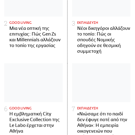
GOOD LIVING
ΕΚΠΑΙΔΕΥΣΗ
Μια νέα οπτική της
Νέοι δικηγόροι αλλάζουν
επιτυχίας: Πώς Gen Zs
το τοπίο: Πώς οι
και Millennials αλλάζουν
σπουδές Νομικής
το τοπίο της εργασίας
οδηγούν σε θεσμική
συμμετοχή
GOOD LIVING
ΕΚΠΑΙΔΕΥΣΗ
Η εμβληματική City
«Νιώσαμε ότι το παιδί
Exclusive Collection της
δεν έφυγε ποτέ από την
Le Labo έρχεται στην
Αθήνα»: Η εμπειρία
Αθήνα
οικογενειών που