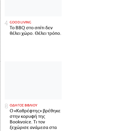
GOOD LIVING
Το BBQ στο σπίτι δεν
θέλει χώρο. Θέλει τρόπο.
ΟΔΗΓΟΣ ΒΙΒΛΙΟΥ
Ο «Καθρέφτης» βρέθηκε
στην κορυφή της
Bookvoice. Τι τον
ξεχώρισε ανάμεσα στα