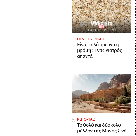
HEALTHY PEOPLE
Είναι καλό πρωινό η
βρόμη; Ένας γιατρός
απαντά
ΡΕΠΟΡΤΑΖ
Το θολό και δύσκολο
μέλλον της Μονής Σινά