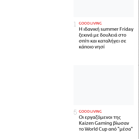
GOOD LIVING
Η ιδανική summer Friday
ξεκινά με δουλειά στο
σπίτι και καταλήγει σε
κάποιο νησί
GOOD LIVING
Οι εργαζόμενοι της
Kaizen Gaming βίωσαν
το World Cup από "μέσα"