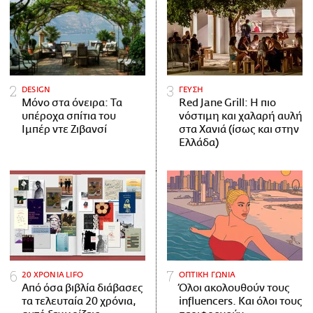
DESIGN
ΓΕΥΣΗ
Μόνο στα όνειρα: Τα
Red Jane Grill: Η πιο
υπέροχα σπίτια του
νόστιμη και χαλαρή αυλή
Ιμπέρ ντε Ζιβανσί
στα Χανιά (ίσως και στην
Ελλάδα)
20 ΧΡΟΝΙΑ LIFO
ΟΠΤΙΚΗ ΓΩΝΙΑ
Από όσα βιβλία διάβασες
Όλοι ακολουθούν τους
τα τελευταία 20 χρόνια,
influencers. Και όλοι τους