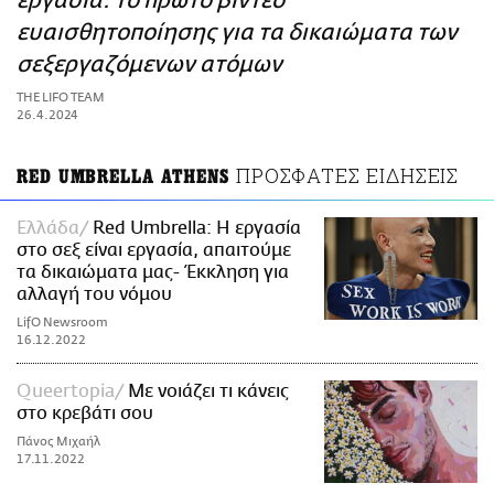
εργασία: Το πρώτο βίντεο
ΑΜΠΑ
ευαισθητοποίησης για τα δικαιώματα των
PRINT
σεξεργαζόμενων ατόμων
THE LIFO TEAM
26.4.2024
ΠΡΟΣΦΑΤΕΣ ΕΙΔΗΣΕΙΣ
RED UMBRELLA ATHENS
Ελλάδα
Red Umbrella: Η εργασία
στο σεξ είναι εργασία, απαιτούμε
τα δικαιώματα μας- Έκκληση για
αλλαγή του νόμου
LifO Newsroom
16.12.2022
Queertopia
Με νοιάζει τι κάνεις
στο κρεβάτι σου
Πάνος Μιχαήλ
17.11.2022