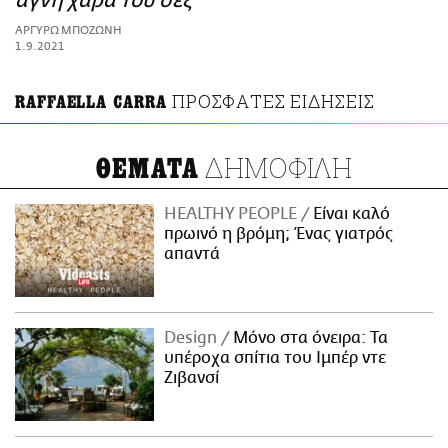
αγνή χαρά του σεξ
ΑΜΠΑ
ΑΡΓΥΡΩ ΜΠΟΖΩΝΗ
PRINT
1.9.2021
ΠΡΟΣΦΑΤΕΣ ΕΙΔΗΣΕΙΣ
RAFFAELLA CARRA
ΔΗΜΟΦΙΛΗ
ΘΕΜΑΤΑ
HEALTHY PEOPLE
Είναι καλό
πρωινό η βρόμη; Ένας γιατρός
απαντά
Design
Μόνο στα όνειρα: Τα
υπέροχα σπίτια του Ιμπέρ ντε
Ζιβανσί