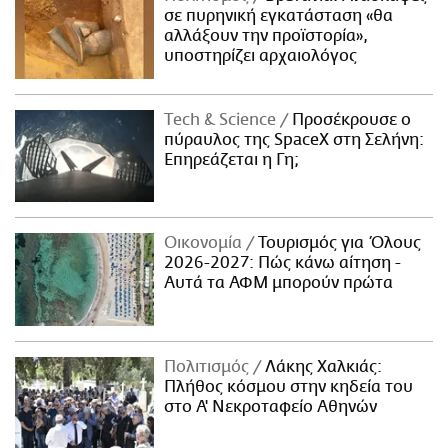
σε πυρηνική εγκατάσταση «θα
αλλάξουν την προϊστορία»,
υποστηρίζει αρχαιολόγος
Τech & Science
Προσέκρουσε ο
πύραυλος της SpaceX στη Σελήνη:
Επηρεάζεται η Γη;
Οικονομία
Τουρισμός για Όλους
2026-2027: Πώς κάνω αίτηση -
Αυτά τα ΑΦΜ μπορούν πρώτα
Πολιτισμός
Λάκης Χαλκιάς:
Πλήθος κόσμου στην κηδεία του
στο Α' Νεκροταφείο Αθηνών