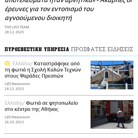
αποτελέσματα ήταν αρνητικά» - Άκαρπες οι
ΑΜΠΑ
έρευνες για τον εντοπισμό του
PRINT
αγνοούμενου διοικητή
THE LIFO TEAM
28.12.2025
ΠΡΟΣΦΑΤΕΣ ΕΙΔΗΣΕΙΣ
ΠΥΡΟΣΒΕΣΤΙΚΗ ΥΠΗΡΕΣΙΑ
Ελλάδα
Καταστράφηκε από
τη φωτιά η Σχολή Καλών Τεχνών
στους Ψαράδες Πρεσπών
LifO Newsroom
18.12.2023
Ελλάδα
Φωτιά σε ψητοπωλείο
στο κέντρο της Αθήνας
LifO Newsroom
26.10.2023