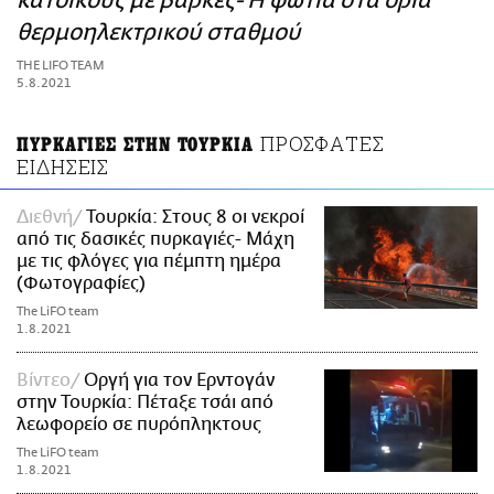
κατοίκους με βάρκες- Η φωτιά στα όρια
ΑΜΠΑ
θερμοηλεκτρικού σταθμού
PRINT
THE LIFO TEAM
5.8.2021
ΠΡΟΣΦΑΤΕΣ
ΠΥΡΚΑΓΙΕΣ ΣΤΗΝ ΤΟΥΡΚΙΑ
ΕΙΔΗΣΕΙΣ
Διεθνή
Τουρκία: Στους 8 οι νεκροί
από τις δασικές πυρκαγιές- Μάχη
με τις φλόγες για πέμπτη ημέρα
(Φωτογραφίες)
The LiFO team
1.8.2021
Βίντεο
Οργή για τον Ερντογάν
στην Τουρκία: Πέταξε τσάι από
λεωφορείο σε πυρόπληκτους
The LiFO team
1.8.2021