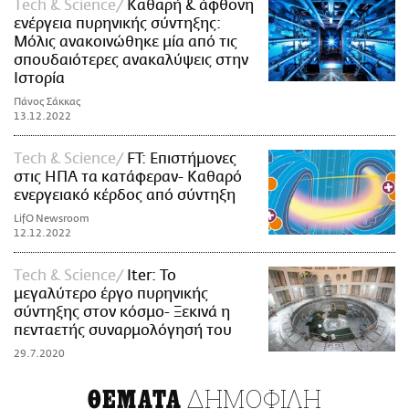
Τech & Science
Καθαρή & άφθονη
ενέργεια πυρηνικής σύντηξης:
Μόλις ανακοινώθηκε μία από τις
σπουδαιότερες ανακαλύψεις στην
Ιστορία
Πάνος Σάκκας
13.12.2022
Τech & Science
FT: Επιστήμονες
στις ΗΠΑ τα κατάφεραν- Καθαρό
ενεργειακό κέρδος από σύντηξη
LifO Newsroom
12.12.2022
Τech & Science
Iter: Το
μεγαλύτερο έργο πυρηνικής
σύντηξης στον κόσμο- Ξεκινά η
πενταετής συναρμολόγησή του
29.7.2020
ΔΗΜΟΦΙΛΗ
ΘΕΜΑΤΑ