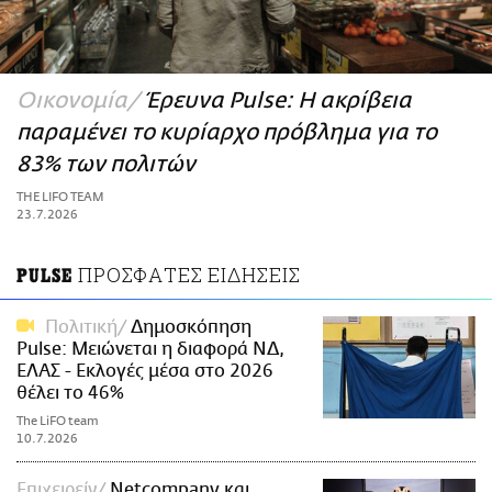
ΑΜΠΑ
PRINT
Οικονομία
Έρευνα Pulse: Η ακρίβεια
παραμένει το κυρίαρχο πρόβλημα για το
83% των πολιτών
THE LIFO TEAM
23.7.2026
ΠΡΟΣΦΑΤΕΣ ΕΙΔΗΣΕΙΣ
PULSE
Πολιτική
Δημοσκόπηση
Pulse: Μειώνεται η διαφορά ΝΔ,
ΕΛΑΣ - Εκλογές μέσα στο 2026
θέλει το 46%
The LiFO team
10.7.2026
Επιχειρείν
Netcompany και