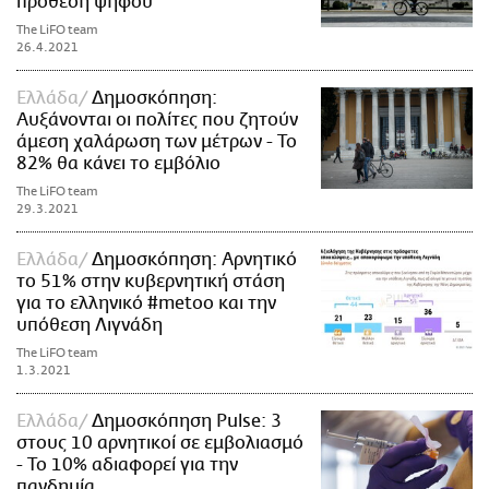
πρόθεση ψήφου
The LiFO team
26.4.2021
Ελλάδα
Δημοσκόπηση:
Αυξάνονται οι πολίτες που ζητούν
άμεση χαλάρωση των μέτρων - Το
82% θα κάνει το εμβόλιο
The LiFO team
29.3.2021
Ελλάδα
Δημοσκόπηση: Αρνητικό
το 51% στην κυβερνητική στάση
για το ελληνικό #metoo και την
υπόθεση Λιγνάδη
The LiFO team
1.3.2021
Ελλάδα
Δημοσκόπηση Pulse: 3
στους 10 αρνητικοί σε εμβολιασμό
- Το 10% αδιαφορεί για την
πανδημία