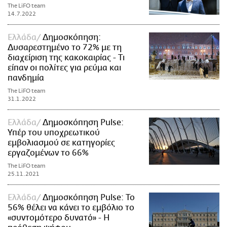
The LiFO team
14.7.2022
Ελλάδα
Δημοσκόπηση:
Δυσαρεστημένο το 72% με τη
διαχείριση της κακοκαιρίας - Τι
είπαν οι πολίτες για ρεύμα και
πανδημία
The LiFO team
31.1.2022
Ελλάδα
Δημοσκόπηση Pulse:
Υπέρ του υποχρεωτικού
εμβολιασμού σε κατηγορίες
εργαζομένων το 66%
The LiFO team
25.11.2021
Ελλάδα
Δημοσκόπηση Pulse: Το
56% θέλει να κάνει το εμβόλιο το
«συντομότερο δυνατό» - Η