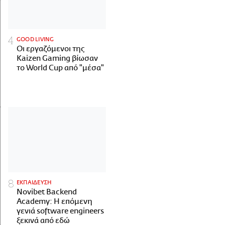
GOOD LIVING
Οι εργαζόμενοι της
Kaizen Gaming βίωσαν
το World Cup από "μέσα"
ΕΚΠΑΙΔΕΥΣΗ
Novibet Backend
Academy: Η επόμενη
γενιά software engineers
ξεκινά από εδώ