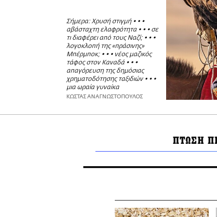
Σήμερα: Χρυσή στιγμή • • •
αβάσταχτη ελαφρότητα • • • σε
τι διαφέρει από τους Ναζί; • • •
λογοκλοπή της «πράσινης»
Μπέρμποκ; • • • νέος μαζικός
τάφος στον Καναδά • • •
απαγόρευση της δημόσιας
χρηματοδότησης ταξιδιών • • •
μια ωραία γυναίκα
ΚΩΣΤΑΣ ΑΝΑΓΝΩΣΤΟΠΟΥΛΟΣ
ΠΤΩΣΗ Π