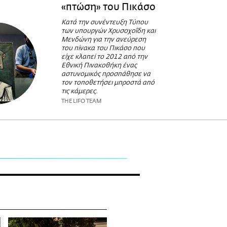
«πτώση» του Πικάσο
Κατά την συνέντευξη Τύπου
των υπουργών Χρυσοχοΐδη και
Μενδώνη για την ανεύρεση
του πίνακα του Πικάσο που
είχε κλαπεί το 2012 από την
Εθνική Πινακοθήκη ένας
αστυνομικός προσπάθησε να
τον τοποθετήσει μπροστά από
τις κάμερες.
THE LIFO TEAM