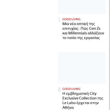
GOOD LIVING
Μια νέα οπτική της
επιτυχίας: Πώς Gen Zs
και Millennials αλλάζουν
το τοπίο της εργασίας
GOOD LIVING
Η εμβληματική City
Exclusive Collection της
Le Labo έρχεται στην
Αθήνα