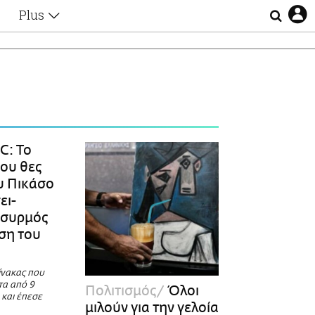
Plus
Θέματα
Συνεντεύξεις
Videos
τα
Αφιερώματα
Ζώδια
Εξομολογήσεις
Blogs
η
C: Το
Οι Αθηναίοι
που θες
Απώλειες
ου Πικάσο
Lgbtqi+
ει-
Επιλογές
ασυρμός
ώση του
ίνακας που
τα από 9
Πολιτισμός
Όλοι
 και έπεσε
μιλούν για την γελοία