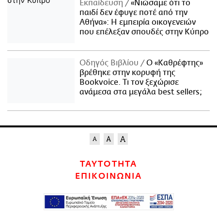
Εκπαίδευση
«Νιώσαμε ότι το
παιδί δεν έφυγε ποτέ από την
Αθήνα»: Η εμπειρία οικογενειών
που επέλεξαν σπουδές στην Κύπρο
Οδηγός Βιβλίου
Ο «Καθρέφτης»
βρέθηκε στην κορυφή της
Bookvoice. Τι τον ξεχώρισε
ανάμεσα στα μεγάλα best sellers;
ΤΑΥΤΟΤΗΤΑ
ΕΠΙΚΟΙΝΩΝΙΑ