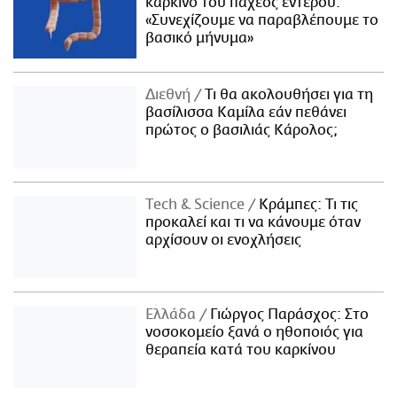
καρκίνο του παχέος εντέρου:
«Συνεχίζουμε να παραβλέπουμε το
βασικό μήνυμα»
Διεθνή
Τι θα ακολουθήσει για τη
βασίλισσα Καμίλα εάν πεθάνει
πρώτος ο βασιλιάς Κάρολος;
Τech & Science
Κράμπες: Τι τις
προκαλεί και τι να κάνουμε όταν
αρχίσουν οι ενοχλήσεις
Ελλάδα
Γιώργος Παράσχος: Στο
νοσοκομείο ξανά ο ηθοποιός για
θεραπεία κατά του καρκίνου