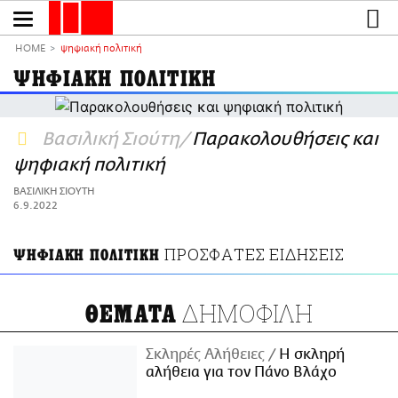
Παράκαμψη
προς
το
ΕΙΔΗΣΕΙΣ
κυρίως
HOME
ψηφιακή πολιτική
περιεχόμενο
CULTURE
ΨΗΦΙΑΚΗ ΠΟΛΙΤΙΚΗ
ΑΠΟΨΕΙΣ
ΤΡΟΠΟΣ ΖΩΗΣ
Βασιλική Σιούτη
Παρακολουθήσεις και
PODCASTS
ψηφιακή πολιτική
Plus
ΒΑΣΙΛΙΚΗ ΣΙΟΥΤΗ
6.9.2022
ΠΡΟΣΦΑΤΕΣ ΕΙΔΗΣΕΙΣ
ΨΗΦΙΑΚΗ ΠΟΛΙΤΙΚΗ
LIFO SHOP
NEWSLETTER
ΜΙΚΡΟΠΡΑΓΜΑΤΑ
ΔΗΜΟΦΙΛΗ
ΘΕΜΑΤΑ
THE GOOD LIFO
LIFOLAND
Σκληρές Αλήθειες
H σκληρή
αλήθεια για τον Πάνο Βλάχο
CITY GUIDE