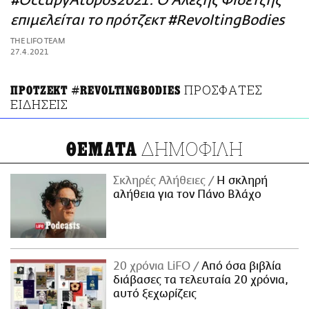
#OccupyAtopos2021: Ο Αλέξης Φιδετζής
ΑΜΠΑ
επιμελείται το πρότζεκτ #RevoltingBodies
PRINT
THE LIFO TEAM
27.4.2021
ΠΡΟΣΦΑΤΕΣ
ΠΡΟΤΖΕΚΤ #REVOLTINGBODIES
ΕΙΔΗΣΕΙΣ
ΔΗΜΟΦΙΛΗ
ΘΕΜΑΤΑ
Σκληρές Αλήθειες
H σκληρή
αλήθεια για τον Πάνο Βλάχο
20 χρόνια LiFO
Από όσα βιβλία
διάβασες τα τελευταία 20 χρόνια,
αυτό ξεχωρίζεις