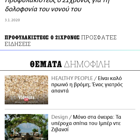
Προφυλακιστέος ο 21χρονος για τη
ΑΜΠΑ
δολοφονία του νονού του
PRINT
3.1.2020
ΠΡΟΣΦΑΤΕΣ
ΠΡΟΦΥΛΑΚΙΣΤΕΟΣ Ο 21ΧΡΟΝΟΣ
ΕΙΔΗΣΕΙΣ
ΔΗΜΟΦΙΛΗ
ΘΕΜΑΤΑ
HEALTHY PEOPLE
Είναι καλό
πρωινό η βρόμη; Ένας γιατρός
απαντά
Design
Μόνο στα όνειρα: Τα
υπέροχα σπίτια του Ιμπέρ ντε
Ζιβανσί