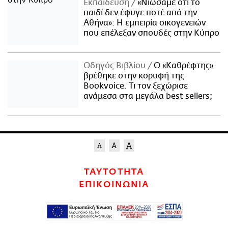
Εκπαίδευση
«Νιώσαμε ότι το
παιδί δεν έφυγε ποτέ από την
Αθήνα»: Η εμπειρία οικογενειών
που επέλεξαν σπουδές στην Κύπρο
Οδηγός Βιβλίου
Ο «Καθρέφτης»
βρέθηκε στην κορυφή της
Bookvoice. Τι τον ξεχώρισε
ανάμεσα στα μεγάλα best sellers;
ΤΑΥΤΟΤΗΤΑ
ΕΠΙΚΟΙΝΩΝΙΑ