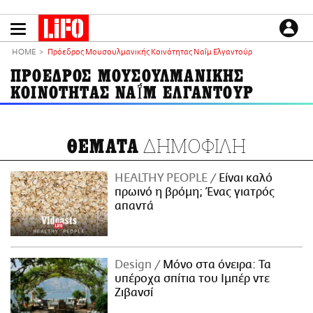
Παράκαμψη
προς
το
ΕΙΔΗΣΕΙΣ
κυρίως
HOME
Πρόεδρος Μουσουλμανικής Κοινότητας Ναΐμ Ελγαντούρ
περιεχόμενο
CULTURE
ΠΡΟΕΔΡΟΣ ΜΟΥΣΟΥΛΜΑΝΙΚΗΣ
ΚΟΙΝΟΤΗΤΑΣ ΝΑΪ́Μ ΕΛΓΑΝΤΟΥΡ
ΑΠΟΨΕΙΣ
ΤΡΟΠΟΣ ΖΩΗΣ
PODCASTS
ΔΗΜΟΦΙΛΗ
ΘΕΜΑΤΑ
Plus
HEALTHY PEOPLE
Είναι καλό
πρωινό η βρόμη; Ένας γιατρός
απαντά
LIFO SHOP
NEWSLETTER
ΜΙΚΡΟΠΡΑΓΜΑΤΑ
Design
Μόνο στα όνειρα: Τα
THE GOOD LIFO
υπέροχα σπίτια του Ιμπέρ ντε
LIFOLAND
Ζιβανσί
CITY GUIDE