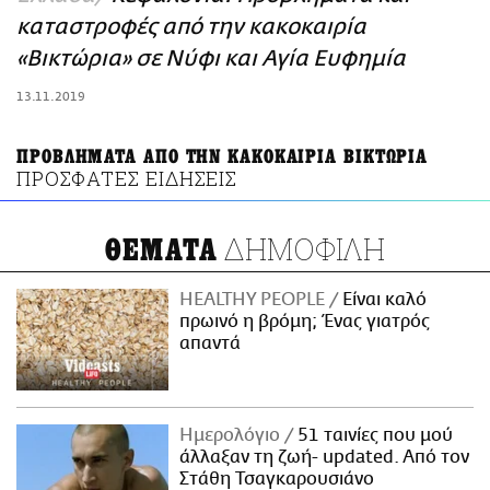
ΑΜΠΑ
καταστροφές από την κακοκαιρία
PRINT
«Βικτώρια» σε Νύφι και Αγία Ευφημία
13.11.2019
ΠΡΟΒΛΗΜΑΤΑ ΑΠΟ ΤΗΝ ΚΑΚΟΚΑΙΡΙΑ ΒΙΚΤΩΡΙΑ
ΠΡΟΣΦΑΤΕΣ ΕΙΔΗΣΕΙΣ
ΔΗΜΟΦΙΛΗ
ΘΕΜΑΤΑ
HEALTHY PEOPLE
Είναι καλό
πρωινό η βρόμη; Ένας γιατρός
απαντά
Ημερολόγιο
51 ταινίες που μού
άλλαξαν τη ζωή- updated. Aπό τον
Στάθη Τσαγκαρουσιάνο