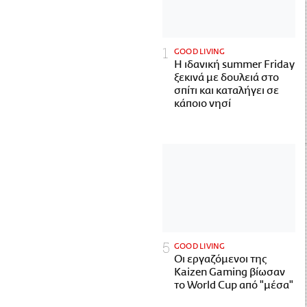
GOOD LIVING
Η ιδανική summer Friday
ξεκινά με δουλειά στο
σπίτι και καταλήγει σε
κάποιο νησί
GOOD LIVING
Οι εργαζόμενοι της
Kaizen Gaming βίωσαν
το World Cup από "μέσα"