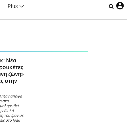
Plus
Θέματα
Συνεντεύξεις
Videos
τα
Αφιερώματα
Ζώδια
Εξομολογήσεις
Blogs
η
κ: Νέα
Οι Αθηναίοι
 ρουκέτες
Απώλειες
ινη ζώνη»
Lgbtqi+
ες στην
Επιλογές
πληξαν απόψε
η στη
υμπληρωθεί
ην διπλή
η του Ιράν σε
εις στο Ιράκ