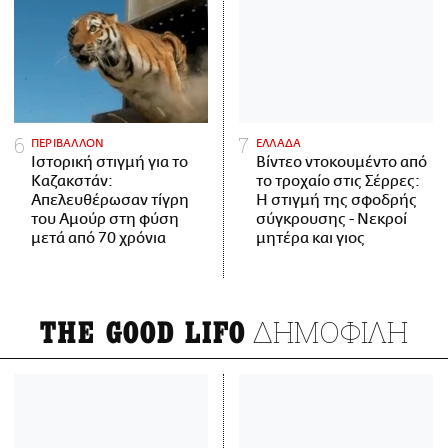
ΠΕΡΙΒΑΛΛΟΝ
ΕΛΛΑΔΑ
Ιστορική στιγμή για το
Βίντεο ντοκουμέντο από
Καζακστάν:
το τροχαίο στις Σέρρες:
Απελευθέρωσαν τίγρη
Η στιγμή της σφοδρής
του Αμούρ στη φύση
σύγκρουσης - Νεκροί
μετά από 70 χρόνια
μητέρα και γιος
ΔΗΜΟΦΙΛΗ
THE GOOD LIFO