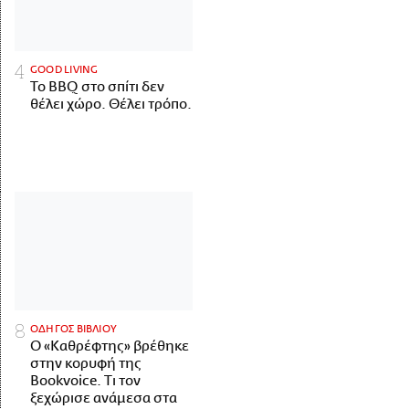
GOOD LIVING
Το BBQ στο σπίτι δεν
θέλει χώρο. Θέλει τρόπο.
ΟΔΗΓΟΣ ΒΙΒΛΙΟΥ
Ο «Καθρέφτης» βρέθηκε
στην κορυφή της
Bookvoice. Τι τον
ξεχώρισε ανάμεσα στα