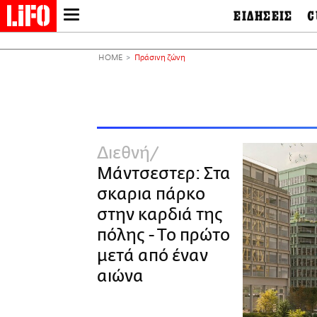
ΕΙΔΗΣΕΙΣ
C
LIFO SHOP
Ελλάδα
Ο
Διεθνή
Μ
NEWSLETTER
HOME
Πράσινη ζώνη
Πολιτική
Θ
ΜΙΚΡΟΠΡΑΓΜΑΤΑ
Οικονομία
Ει
THE GOOD LIFO
Πολιτισμός
Βι
LIFOLAND
Αθλητισμός
Αρ
CITY GUIDE
& 
Περιβάλλον
Διεθνή
D
ΑΜΠΑ
TV & Media
Φ
Μάντσεστερ: Στα
PRINT
Tech &
Science
σκαρια πάρκο
European Lifo
στην καρδιά της
πόλης - Το πρώτο
μετά από έναν
αιώνα