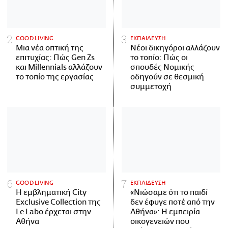
GOOD LIVING
ΕΚΠΑΙΔΕΥΣΗ
Μια νέα οπτική της
Νέοι δικηγόροι αλλάζουν
επιτυχίας: Πώς Gen Zs
το τοπίο: Πώς οι
και Millennials αλλάζουν
σπουδές Νομικής
το τοπίο της εργασίας
οδηγούν σε θεσμική
συμμετοχή
GOOD LIVING
ΕΚΠΑΙΔΕΥΣΗ
Η εμβληματική City
«Νιώσαμε ότι το παιδί
Exclusive Collection της
δεν έφυγε ποτέ από την
Le Labo έρχεται στην
Αθήνα»: Η εμπειρία
Αθήνα
οικογενειών που