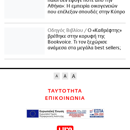
παιδί δεν έφυγε ποτέ από την
Αθήνα»: Η εμπειρία οικογενειών
που επέλεξαν σπουδές στην Κύπρο
Οδηγός Βιβλίου
Ο «Καθρέφτης»
βρέθηκε στην κορυφή της
Bookvoice. Τι τον ξεχώρισε
ανάμεσα στα μεγάλα best sellers;
ΤΑΥΤΟΤΗΤΑ
ΕΠΙΚΟΙΝΩΝΙΑ