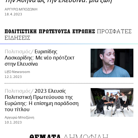
την Αθήνα ως την Ελευσίνα: μια ζωή
ΑΜΠΑ
ΑΡΓΥΡΩ ΜΠΟΖΩΝΗ
PRINT
18.4.2023
ΠΡΟΣΦΑΤΕΣ
ΠΟΛΙΤΙΣΤΙΚΗ ΠΡΩΤΕΥΟΥΣΑ ΕΥΡΩΠΗΣ
ΕΙΔΗΣΕΙΣ
Πολιτισμός
Ευριπίδης
Λασκαρίδης: Με νέο πρότζεκτ
στην Ελευσίνα
LifO Newsroom
12.1.2023
Πολιτισμός
2023 Ελευσίς
Πολιτιστική Πρωτεύουσα της
Ευρώπης: Η επίσημη παράδοση
του τίτλου
Αργυρώ Μποζώνη
10.1.2023
ΔΗΜΟΦΙΛΗ