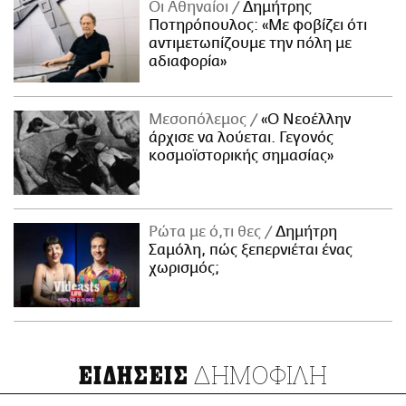
Οι Αθηναίοι
Δημήτρης
Ποτηρόπουλος: «Με φοβίζει ότι
αντιμετωπίζουμε την πόλη με
αδιαφορία»
Μεσοπόλεμος
«Ο Νεοέλλην
άρχισε να λούεται. Γεγονός
κοσμοϊστορικής σημασίας»
Ρώτα με ό,τι θες
Δημήτρη
Σαμόλη, πώς ξεπερνιέται ένας
χωρισμός;
ΔΗΜΟΦΙΛΗ
ΕΙΔΗΣΕΙΣ