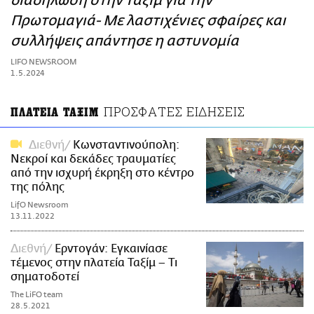
διαδήλωση στην Ταξίμ για την
ΑΜΠΑ
Πρωτομαγιά- Με λαστιχένιες σφαίρες και
PRINT
συλλήψεις απάντησε η αστυνομία
LIFO NEWSROOM
1.5.2024
ΠΡΟΣΦΑΤΕΣ ΕΙΔΗΣΕΙΣ
ΠΛΑΤΕΙΑ ΤΑΞΙΜ
Διεθνή
Κωνσταντινούπολη:
Νεκροί και δεκάδες τραυματίες
από την ισχυρή έκρηξη στο κέντρο
της πόλης
LifO Newsroom
13.11.2022
Διεθνή
Ερντογάν: Εγκαινίασε
τέμενος στην πλατεία Ταξίμ – Τι
σηματοδοτεί
The LiFO team
28.5.2021