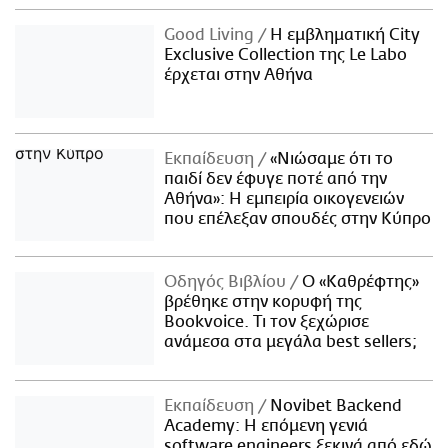
Good Living
Η εμβληματική City
Exclusive Collection της Le Labo
έρχεται στην Αθήνα
Εκπαίδευση
«Νιώσαμε ότι το
παιδί δεν έφυγε ποτέ από την
Αθήνα»: Η εμπειρία οικογενειών
που επέλεξαν σπουδές στην Κύπρο
Οδηγός Βιβλίου
Ο «Καθρέφτης»
βρέθηκε στην κορυφή της
Bookvoice. Τι τον ξεχώρισε
ανάμεσα στα μεγάλα best sellers;
Εκπαίδευση
Novibet Backend
Academy: Η επόμενη γενιά
software engineers ξεκινά από εδώ