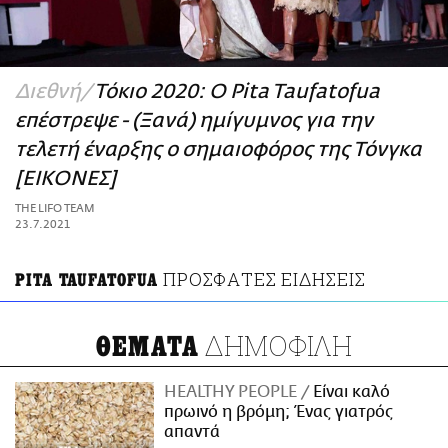
ΑΜΠΑ
PRINT
Διεθνή
Τόκιο 2020: O Pita Taufatofua
επέστρεψε - (Ξανά) ημίγυμνος για την
τελετή έναρξης ο σημαιοφόρος της Τόνγκα
[ΕΙΚΟΝΕΣ]
THE LIFO TEAM
23.7.2021
ΠΡΟΣΦΑΤΕΣ ΕΙΔΗΣΕΙΣ
PITA TAUFATOFUA
ΔΗΜΟΦΙΛΗ
ΘΕΜΑΤΑ
HEALTHY PEOPLE
Είναι καλό
πρωινό η βρόμη; Ένας γιατρός
απαντά