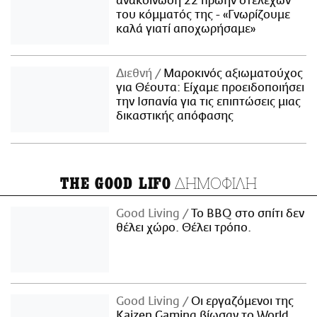
ανακοίνωση 22 πρώην στελεχών
του κόμματός της - «Γνωρίζουμε
καλά γιατί αποχωρήσαμε»
Διεθνή
Μαροκινός αξιωματούχος
για Θέουτα: Είχαμε προειδοποιήσει
την Ισπανία για τις επιπτώσεις μιας
δικαστικής απόφασης
ΔΗΜΟΦΙΛΗ
THE GOOD LIFO
Good Living
Το BBQ στο σπίτι δεν
θέλει χώρο. Θέλει τρόπο.
Good Living
Οι εργαζόμενοι της
Kaizen Gaming βίωσαν το World