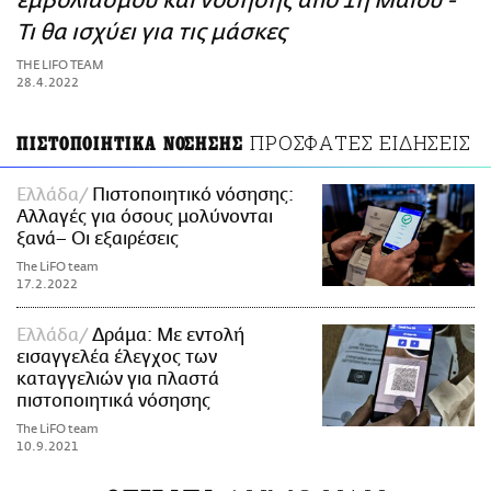
εμβολιασμού και νόσησης από 1η Μαΐου -
ΑΜΠΑ
Τι θα ισχύει για τις μάσκες
PRINT
THE LIFO TEAM
28.4.2022
ΠΡΟΣΦΑΤΕΣ ΕΙΔΗΣΕΙΣ
ΠΙΣΤΟΠΟΙΗΤΙΚΑ ΝΟΣΗΣΗΣ
Ελλάδα
Πιστοποιητικό νόσησης:
Αλλαγές για όσους μολύνονται
ξανά– Οι εξαιρέσεις
The LiFO team
17.2.2022
Ελλάδα
Δράμα: Με εντολή
εισαγγελέα έλεγχος των
καταγγελιών για πλαστά
πιστοποιητικά νόσησης
The LiFO team
10.9.2021