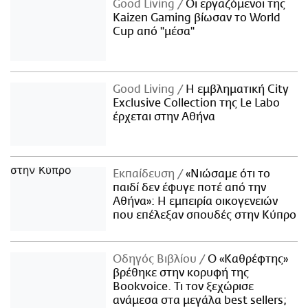
Good Living
Οι εργαζόμενοι της
Kaizen Gaming βίωσαν το World
Cup από "μέσα"
Good Living
Η εμβληματική City
Exclusive Collection της Le Labo
έρχεται στην Αθήνα
Εκπαίδευση
«Νιώσαμε ότι το
παιδί δεν έφυγε ποτέ από την
Αθήνα»: Η εμπειρία οικογενειών
που επέλεξαν σπουδές στην Κύπρο
Οδηγός Βιβλίου
Ο «Καθρέφτης»
βρέθηκε στην κορυφή της
Bookvoice. Τι τον ξεχώρισε
ανάμεσα στα μεγάλα best sellers;