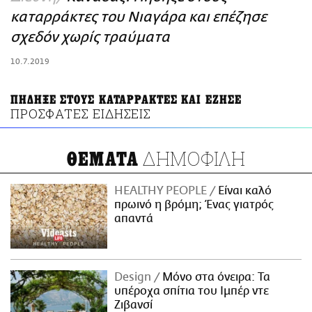
ΑΜΠΑ
καταρράκτες του Νιαγάρα και επέζησε
PRINT
σχεδόν χωρίς τραύματα
10.7.2019
ΠΗΔΗΞΕ ΣΤΟΥΣ ΚΑΤΑΡΡΑΚΤΕΣ ΚΑΙ ΕΖΗΣΕ
ΠΡΟΣΦΑΤΕΣ ΕΙΔΗΣΕΙΣ
ΔΗΜΟΦΙΛΗ
ΘΕΜΑΤΑ
HEALTHY PEOPLE
Είναι καλό
πρωινό η βρόμη; Ένας γιατρός
απαντά
Design
Μόνο στα όνειρα: Τα
υπέροχα σπίτια του Ιμπέρ ντε
Ζιβανσί