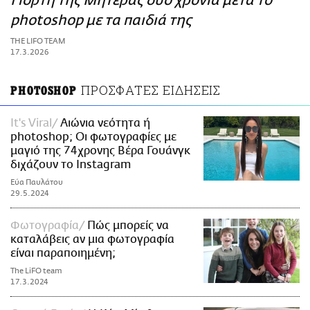
Γιορτή της Μητέρας δύο χρόνια μετά τo
ΑΜΠΑ
photoshop με τα παιδιά της
PRINT
THE LIFO TEAM
17.3.2026
ΠΡΟΣΦΑΤΕΣ ΕΙΔΗΣΕΙΣ
PHOTOSHOP
It's Viral
Αιώνια νεότητα ή
photoshop; Οι φωτογραφίες με
μαγιό της 74χρονης Βέρα Γουάνγκ
διχάζουν το Instagram
Εύα Παυλάτου
29.5.2024
Φωτογραφία
Πώς μπορείς να
καταλάβεις αν μια φωτογραφία
είναι παραποιημένη;
The LiFO team
17.3.2024