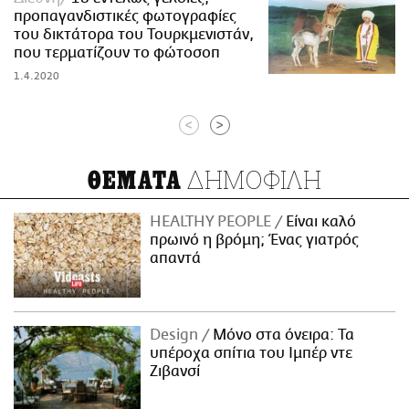
προπαγανδιστικές φωτογραφίες
του δικτάτορα του Τουρκμενιστάν,
που τερματίζουν το φώτοσοπ
1.4.2020
<
>
ΔΗΜΟΦΙΛΗ
ΘΕΜΑΤΑ
HEALTHY PEOPLE
Είναι καλό
πρωινό η βρόμη; Ένας γιατρός
απαντά
Design
Μόνο στα όνειρα: Τα
υπέροχα σπίτια του Ιμπέρ ντε
Ζιβανσί