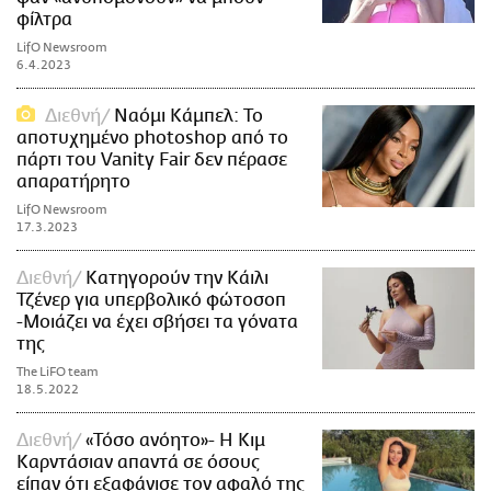
φίλτρα
LifO Newsroom
6.4.2023
Διεθνή
Ναόμι Κάμπελ: Το
αποτυχημένο photoshop από το
πάρτι του Vanity Fair δεν πέρασε
απαρατήρητο
LifO Newsroom
17.3.2023
Διεθνή
Κατηγορούν την Κάιλι
Τζένερ για υπερβολικό φώτοσοπ
-Μοιάζει να έχει σβήσει τα γόνατα
της
The LiFO team
18.5.2022
Διεθνή
«Τόσο ανόητο»- Η Κιμ
Καρντάσιαν απαντά σε όσους
είπαν ότι εξαφάνισε τον αφαλό της