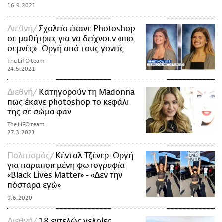
16.9.2021
Διεθνή
Σχολείο έκανε Photoshop
σε μαθήτριες για να δείχνουν «πιο
σεμνές»- Οργή από τους γονείς
The LiFO team
24.5.2021
Διεθνή
Κατηγορούν τη Madonna
πως έκανε photoshop το κεφάλι
της σε σώμα φαν
The LiFO team
27.3.2021
Πολιτισμός
Κένταλ Τζένερ: Οργή
για παραποιημένη φωτογραφία
«Black Lives Matter» - «Δεν την
πόσταρα εγώ»
9.6.2020
Διεθνή
18 εντελώς γελοίες,