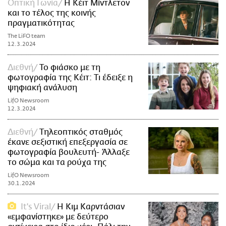
Οπτική Γωνία
Η Κέιτ Μίντλετον
και το τέλος της κοινής
πραγματικότητας
The LiFO team
12.3.2024
Διεθνή
Το φιάσκο με τη
φωτογραφία της Κέιτ: Τι έδειξε η
ψηφιακή ανάλυση
LifO Newsroom
12.3.2024
Διεθνή
Τηλεοπτικός σταθμός
έκανε σεξιστική επεξεργασία σε
φωτογραφία βουλευτή- Άλλαξε
το σώμα και τα ρούχα της
LifO Newsroom
30.1.2024
It's Viral
Η Κιμ Καρντάσιαν
«εμφανίστηκε» με δεύτερο