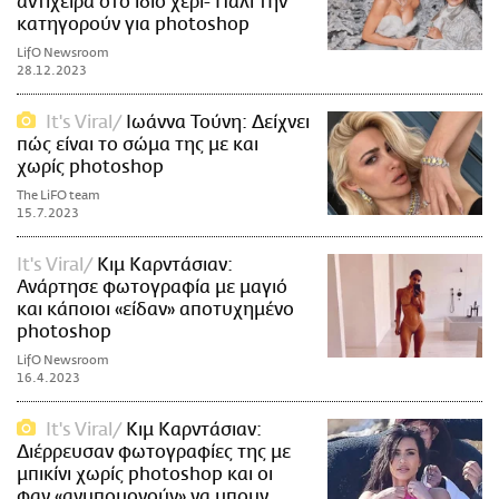
αντίχειρα στο ίδιο χέρι- Πάλι την
κατηγορούν για photoshop
LifO Newsroom
28.12.2023
It's Viral
Ιωάννα Τούνη: Δείχνει
πώς είναι το σώμα της με και
χωρίς photoshop
The LiFO team
15.7.2023
It's Viral
Κιμ Καρντάσιαν:
Ανάρτησε φωτογραφία με μαγιό
και κάποιοι «είδαν» αποτυχημένο
photoshop
LifO Newsroom
16.4.2023
It's Viral
Κιμ Καρντάσιαν:
Διέρρευσαν φωτογραφίες της με
μπικίνι χωρίς photoshop και οι
φαν «ανυπομονούν» να μπουν