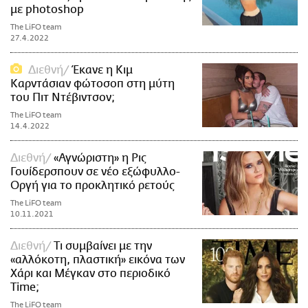
με photoshop
The LiFO team
27.4.2022
Διεθνή
Έκανε η Κιμ
Καρντάσιαν φώτοσοπ στη μύτη
του Πιτ Ντέβιντσον;
The LiFO team
14.4.2022
Διεθνή
«Αγνώριστη» η Ρις
Γουίδερσπουν σε νέο εξώφυλλο-
Οργή για το προκλητικό ρετούς
The LiFO team
10.11.2021
Διεθνή
Τι συμβαίνει με την
«αλλόκοτη, πλαστική» εικόνα των
Χάρι και Μέγκαν στο περιοδικό
Time;
The LiFO team