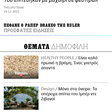
Του επιτέθηκαν με μαχαίρι σε φεστιβάλ
ΑΜΠΑ
THE LIFO TEAM
PRINT
19.12.2021
ΠΕΘΑΝΕ Ο ΡΑΠΕΡ DRAKEO THE RULER
ΠΡΟΣΦΑΤΕΣ ΕΙΔΗΣΕΙΣ
ΔΗΜΟΦΙΛΗ
ΘΕΜΑΤΑ
HEALTHY PEOPLE
Είναι καλό
πρωινό η βρόμη; Ένας γιατρός
απαντά
Design
Μόνο στα όνειρα: Τα
υπέροχα σπίτια του Ιμπέρ ντε
Ζιβανσί