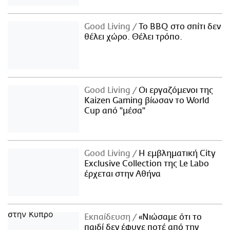
Good Living
Το BBQ στο σπίτι δεν
θέλει χώρο. Θέλει τρόπο.
Good Living
Οι εργαζόμενοι της
Kaizen Gaming βίωσαν το World
Cup από "μέσα"
Good Living
Η εμβληματική City
Exclusive Collection της Le Labo
έρχεται στην Αθήνα
Εκπαίδευση
«Νιώσαμε ότι το
παιδί δεν έφυγε ποτέ από την