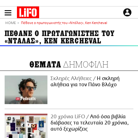
Παράκαμψη
προς
το
ΕΙΔΗΣΕΙΣ
κυρίως
HOME
Πέθανε ο πρωταγωνιστής του «Ντάλας», Ken Kercheval
περιεχόμενο
CULTURE
ΠΕΘΑΝΕ Ο ΠΡΩΤΑΓΩΝΙΣΤΗΣ ΤΟΥ
«ΝΤΑΛΑΣ», KEN KERCHEVAL
ΑΠΟΨΕΙΣ
ΤΡΟΠΟΣ ΖΩΗΣ
PODCASTS
ΔΗΜΟΦΙΛΗ
ΘΕΜΑΤΑ
Plus
Σκληρές Αλήθειες
H σκληρή
αλήθεια για τον Πάνο Βλάχο
LIFO SHOP
NEWSLETTER
ΜΙΚΡΟΠΡΑΓΜΑΤΑ
20 χρόνια LiFO
Από όσα βιβλία
THE GOOD LIFO
διάβασες τα τελευταία 20 χρόνια,
LIFOLAND
αυτό ξεχωρίζεις
CITY GUIDE