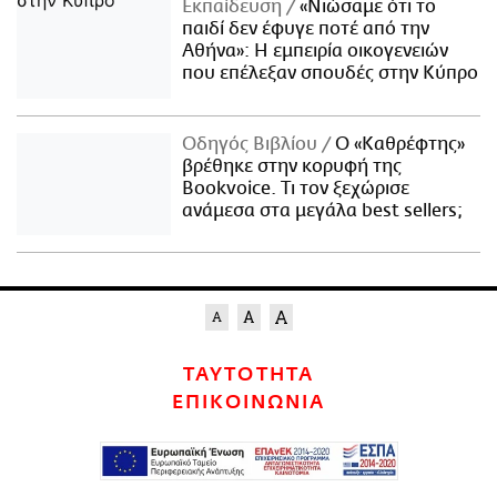
Εκπαίδευση
«Νιώσαμε ότι το
παιδί δεν έφυγε ποτέ από την
Αθήνα»: Η εμπειρία οικογενειών
που επέλεξαν σπουδές στην Κύπρο
Οδηγός Βιβλίου
Ο «Καθρέφτης»
βρέθηκε στην κορυφή της
Bookvoice. Τι τον ξεχώρισε
ανάμεσα στα μεγάλα best sellers;
ΤΑΥΤΟΤΗΤΑ
ΕΠΙΚΟΙΝΩΝΙΑ