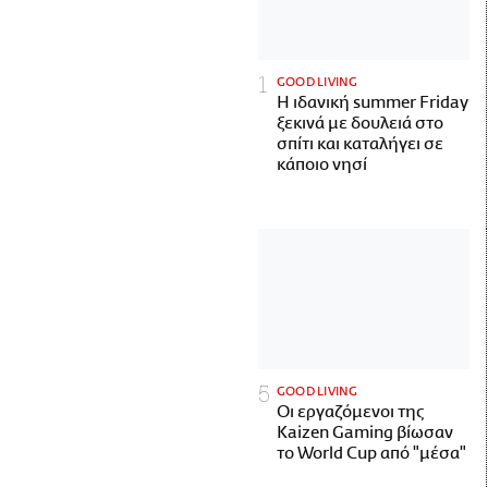
GOOD LIVING
Η ιδανική summer Friday
ξεκινά με δουλειά στο
σπίτι και καταλήγει σε
κάποιο νησί
GOOD LIVING
Οι εργαζόμενοι της
Kaizen Gaming βίωσαν
το World Cup από "μέσα"