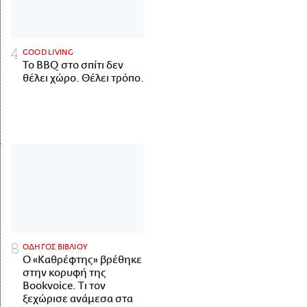
GOOD LIVING
Το BBQ στο σπίτι δεν
θέλει χώρο. Θέλει τρόπο.
ΟΔΗΓΟΣ ΒΙΒΛΙΟΥ
Ο «Καθρέφτης» βρέθηκε
στην κορυφή της
Bookvoice. Τι τον
ξεχώρισε ανάμεσα στα