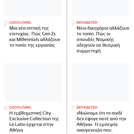
GOOD LIVING
ΕΚΠΑΙΔΕΥΣΗ
Μια νέα οπτική της
Νέοι δικηγόροι αλλάζουν
επιτυχίας: Πώς Gen Zs
το τοπίο: Πώς οι
και Millennials αλλάζουν
σπουδές Νομικής
το τοπίο της εργασίας
οδηγούν σε θεσμική
συμμετοχή
GOOD LIVING
ΕΚΠΑΙΔΕΥΣΗ
Η εμβληματική City
«Νιώσαμε ότι το παιδί
Exclusive Collection της
δεν έφυγε ποτέ από την
Le Labo έρχεται στην
Αθήνα»: Η εμπειρία
Αθήνα
οικογενειών που