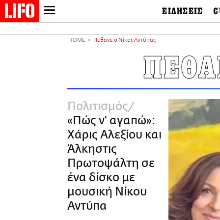
ΕΙΔΗΣΕΙΣ
C
LIFO SHOP
Ελλάδα
Ο
Διεθνή
Μ
NEWSLETTER
HOME
Πέθανε ο Νίκος Αντύπας
Πολιτική
Θ
ΜΙΚΡΟΠΡΑΓΜΑΤΑ
ΠΕΘΑ
Οικονομία
Ει
THE GOOD LIFO
Πολιτισμός
Βι
LIFOLAND
Αθλητισμός
Αρ
CITY GUIDE
& 
Περιβάλλον
Πολιτισμός
D
ΑΜΠΑ
TV & Media
Φ
«Πώς ν' αγαπώ»:
PRINT
Tech &
Science
Χάρις Αλεξίου και
European Lifo
Άλκηστις
Πρωτοψάλτη σε
ένα δίσκο με
μουσική Νίκου
Αντύπα