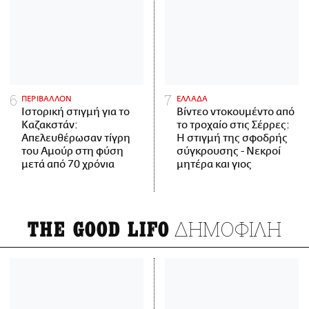
ΠΕΡΙΒΑΛΛΟΝ
ΕΛΛΑΔΑ
Ιστορική στιγμή για το
Βίντεο ντοκουμέντο από
Καζακστάν:
το τροχαίο στις Σέρρες:
Απελευθέρωσαν τίγρη
Η στιγμή της σφοδρής
του Αμούρ στη φύση
σύγκρουσης - Νεκροί
μετά από 70 χρόνια
μητέρα και γιος
ΔΗΜΟΦΙΛΗ
THE GOOD LIFO