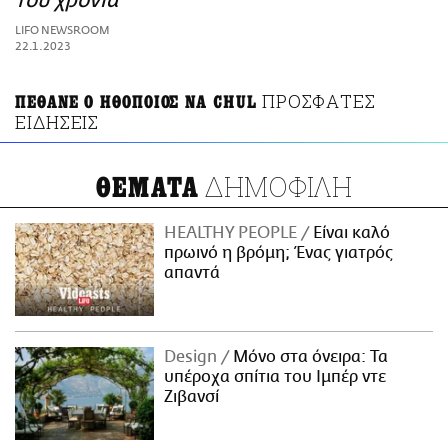
του χρόνια
ΑΜΠΑ
LIFO NEWSROOM
PRINT
22.1.2023
ΠΡΟΣΦΑΤΕΣ
ΠΕΘΑΝΕ Ο ΗΘΟΠΟΙΟΣ NA CHUL
ΕΙΔΗΣΕΙΣ
ΔΗΜΟΦΙΛΗ
ΘΕΜΑΤΑ
HEALTHY PEOPLE
Είναι καλό
πρωινό η βρόμη; Ένας γιατρός
απαντά
Design
Μόνο στα όνειρα: Τα
υπέροχα σπίτια του Ιμπέρ ντε
Ζιβανσί