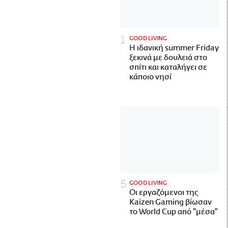
GOOD LIVING
Η ιδανική summer Friday
ξεκινά με δουλειά στο
σπίτι και καταλήγει σε
κάποιο νησί
GOOD LIVING
Οι εργαζόμενοι της
Kaizen Gaming βίωσαν
το World Cup από "μέσα"