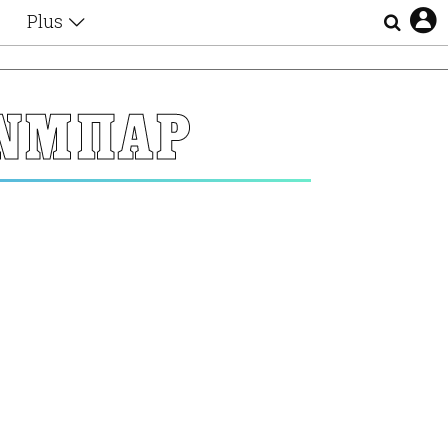
Plus
Θέματα
Συνεντεύξεις
Videos
ΑΝΜΠΑΡ
τα
Αφιερώματα
Ζώδια
Εξομολογήσεις
Blogs
η
Οι Αθηναίοι
Απώλειες
Lgbtqi+
Επιλογές