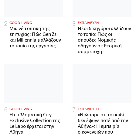
GOOD LIVING
ΕΚΠΑΙΔΕΥΣΗ
Μια νέα οπτική της
Νέοι δικηγόροι αλλάζουν
επιτυχίας: Πώς Gen Zs
το τοπίο: Πώς οι
και Millennials αλλάζουν
σπουδές Νομικής
το τοπίο της εργασίας
οδηγούν σε θεσμική
συμμετοχή
GOOD LIVING
ΕΚΠΑΙΔΕΥΣΗ
Η εμβληματική City
«Νιώσαμε ότι το παιδί
Exclusive Collection της
δεν έφυγε ποτέ από την
Le Labo έρχεται στην
Αθήνα»: Η εμπειρία
Αθήνα
οικογενειών που