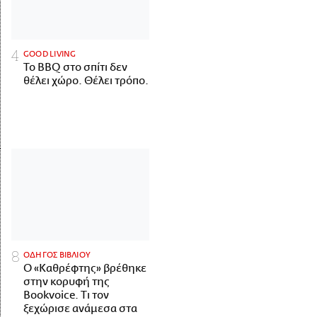
GOOD LIVING
Το BBQ στο σπίτι δεν
θέλει χώρο. Θέλει τρόπο.
ΟΔΗΓΟΣ ΒΙΒΛΙΟΥ
Ο «Καθρέφτης» βρέθηκε
στην κορυφή της
Bookvoice. Τι τον
ξεχώρισε ανάμεσα στα