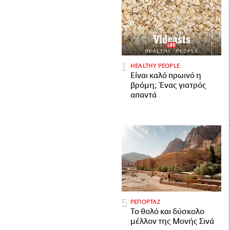
HEALTHY PEOPLE
Είναι καλό πρωινό η
βρόμη; Ένας γιατρός
απαντά
ΡΕΠΟΡΤΑΖ
Το θολό και δύσκολο
μέλλον της Μονής Σινά