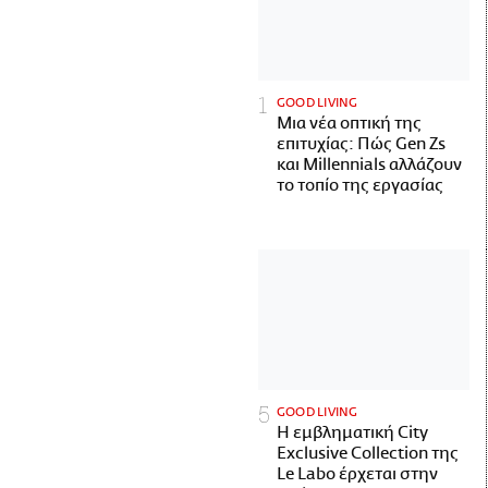
GOOD LIVING
Μια νέα οπτική της
επιτυχίας: Πώς Gen Zs
και Millennials αλλάζουν
το τοπίο της εργασίας
GOOD LIVING
Η εμβληματική City
Exclusive Collection της
Le Labo έρχεται στην