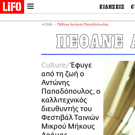
ΕΙΔΗΣΕΙΣ
C
LIFO SHOP
Ελλάδα
Ο
Διεθνή
Μ
NEWSLETTER
HOME
Πέθανε Αντώνης Παπαδόπουλος
Πολιτική
Θ
ΜΙΚΡΟΠΡΑΓΜΑΤΑ
ΠΕΘΑΝΕ 
Οικονομία
Ει
THE GOOD LIFO
Πολιτισμός
Βι
LIFOLAND
Αθλητισμός
Αρ
CITY GUIDE
& 
Περιβάλλον
Culture
Έφυγε
D
ΑΜΠΑ
TV & Media
Φ
από τη ζωή ο
PRINT
Tech &
Science
Αντώνης
European Lifo
Παπαδόπουλος, o
καλλιτεχνικός
διευθυντής του
Φεστιβάλ Ταινιών
Μικρού Μήκους