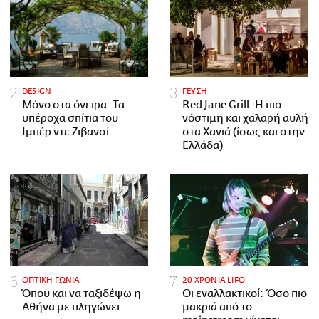
DESIGN
ΓΕΥΣΗ
Μόνο στα όνειρα: Τα
Red Jane Grill: Η πιο
υπέροχα σπίτια του
νόστιμη και χαλαρή αυλή
Ιμπέρ ντε Ζιβανσί
στα Χανιά (ίσως και στην
Ελλάδα)
ΟΠΤΙΚΗ ΓΩΝΙΑ
20 ΧΡΟΝΙΑ LIFO
Όπου και να ταξιδέψω η
Οι εναλλακτικοί: Όσο πιο
Αθήνα με πληγώνει
μακριά από το