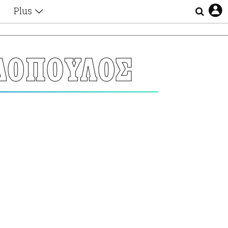
Plus
Θέματα
Συνεντεύξεις
Videos
ΔΟΠΟΥΛΟΣ
τα
Αφιερώματα
Ζώδια
Εξομολογήσεις
Blogs
η
Οι Αθηναίοι
Απώλειες
Lgbtqi+
Επιλογές