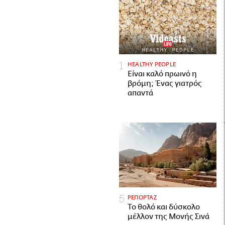
HEALTHY PEOPLE
Είναι καλό πρωινό η
βρόμη; Ένας γιατρός
απαντά
ΡΕΠΟΡΤΑΖ
Το θολό και δύσκολο
μέλλον της Μονής Σινά