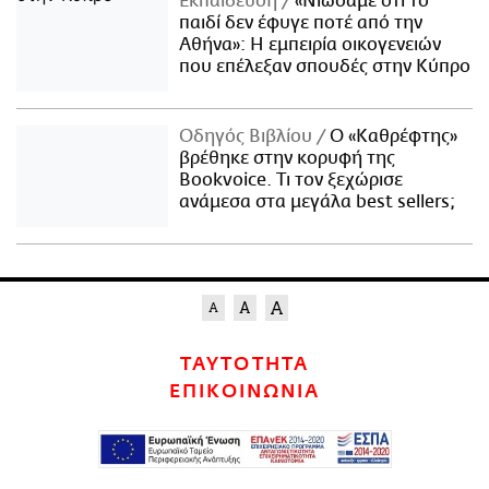
Εκπαίδευση
«Νιώσαμε ότι το
παιδί δεν έφυγε ποτέ από την
Αθήνα»: Η εμπειρία οικογενειών
που επέλεξαν σπουδές στην Κύπρο
Οδηγός Βιβλίου
Ο «Καθρέφτης»
βρέθηκε στην κορυφή της
Bookvoice. Τι τον ξεχώρισε
ανάμεσα στα μεγάλα best sellers;
ΤΑΥΤΟΤΗΤΑ
ΕΠΙΚΟΙΝΩΝΙΑ