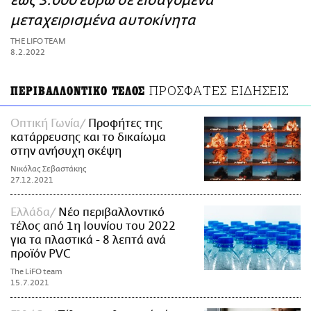
έως 3.000 ευρώ σε εισαγόμενα
ΑΜΠΑ
μεταχειρισμένα αυτοκίνητα
PRINT
THE LIFO TEAM
8.2.2022
ΠΡΟΣΦΑΤΕΣ ΕΙΔΗΣΕΙΣ
ΠΕΡΙΒΑΛΛΟΝΤΙΚΟ ΤΕΛΟΣ
Οπτική Γωνία
Προφήτες της
κατάρρευσης και το δικαίωμα
στην ανήσυχη σκέψη
Νικόλας Σεβαστάκης
27.12.2021
Ελλάδα
Νέο περιβαλλοντικό
τέλος από 1η Ιουνίου του 2022
για τα πλαστικά - 8 λεπτά ανά
προϊόν PVC
The LiFO team
15.7.2021